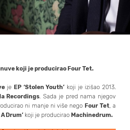
nuve koji je producirao Four Tet.
ve
je
EP ‘Stolen Youth’
koji je izišao 2013.
da Recordings
. Sada je pred nama njegov
producirao ni manje ni više nego
Four Tet
, a
e A Drum’
koji je producirao
Machinedrum.