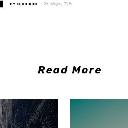
28 ožujka, 2015
S
BY KLUBIKON
Read More