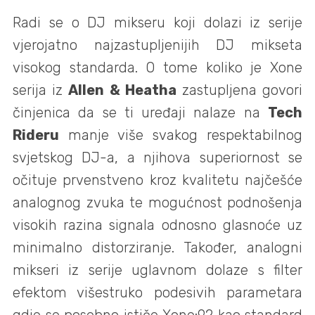
Radi se o DJ mikseru koji dolazi iz serije
vjerojatno najzastupljenijih DJ mikseta
visokog standarda. O tome koliko je Xone
serija iz
Allen & Heatha
zastupljena govori
činjenica da se ti uređaji nalaze na
Tech
Rideru
manje više svakog respektabilnog
svjetskog DJ-a, a njihova superiornost se
očituje prvenstveno kroz kvalitetu najčešće
analognog zvuka te mogućnost podnošenja
visokih razina signala odnosno glasnoće uz
minimalno distorziranje. Također, analogni
mikseri iz serije uglavnom dolaze s filter
efektom višestruko podesivih parametara
gdje se posebno ističe Xone:92 kao standard