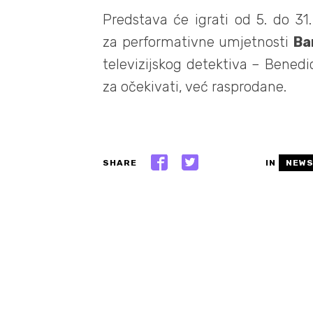
Predstava će igrati od 5. do 3
za performativne umjetnosti
Ba
televizijskog detektiva – Benedi
za očekivati, već rasprodane.
SHARE
IN
NEW