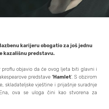
lazbenu karijeru obogatio za još jednu
će kazališnu predstavu.
proflu objavio da će ovog ljeta biti glavni i
eakespearove predstave
‘Hamlet
‘. S obzirom
 skladateljske vještine i prijašnje suradnje
Ena, ova se uloga čini kao stvorena za