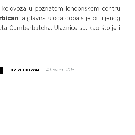
1. kolovoza u poznatom londonskom centru
rbican
, a glavna uloga dopala
je
omiljenog
cta Cumberbatcha. Ulaznice su, kao što je i
4 travnja, 2015
S
BY KLUBIKON