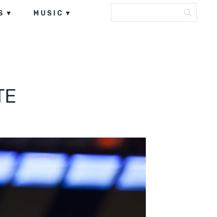
S
MUSIC
TE