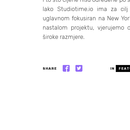
Iako Studiotime.io ima za cilj
uglavnom fokusiran na New York 
nastalom projektu, vjerujemo
široke razmjere.
SHARE
IN
FEAT