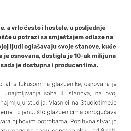
e, a vrlo često i hostele, u posljednje
češće u potrazi za smještajem odlaze na
kojoj ljudi oglašavaju svoje stanove, kuće
a je osnovana, dostigla je 10-ak milijuna
 sada je dostupna i producentima.
nb, ali s fokusom na glazbenike, osnovana je
 unajmljivanja soba ili stanova, na ovoj
unajmljuju studija. Vlasnici na Studiotime.io
 opreme i cijenu, što glazbenicima omogućava
vara njihovim potrebama. Pozitivna stvar je
satu, nego po danu, odnosno bloku od 8 sati.