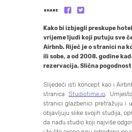
SHARE
Kako bi izbjegli preskupe hotel
vrijeme ljudi koji putuju sve 
Airbnb. Riječ je o stranici na 
ili sobe, a od 2008. godine kad
rezervacija. Slična pogodnost
Slijedeći isti koncept kao i Airb
stranica
Studiotime.io
. Umjesto
stranici glazbenici pretražuju i 
objavljuju slike svojih studija,
da nađu studio koji najviše odgo
i to što cijene nisu određene po 