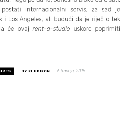
 postati internacionalni servis, za sad je
i Los Angeles, ali budući da je riječ o tek
 da će ovaj
rent-a-studio
uskoro poprimiti
6 travnja, 2015
URES
BY KLUBIKON