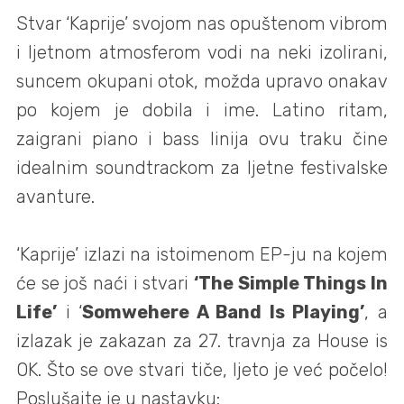
Stvar ‘Kaprije’ svojom nas opuštenom vibrom
i ljetnom atmosferom vodi na neki izolirani,
suncem okupani otok, možda upravo onakav
po kojem je dobila i ime. Latino ritam,
zaigrani piano i bass linija ovu traku čine
idealnim soundtrackom za ljetne festivalske
avanture.
‘Kaprije’ izlazi na istoimenom EP-ju na kojem
će se još naći i stvari
‘The Simple Things In
Life’
i ‘
Somwehere A Band Is Playing’
, a
izlazak je zakazan za 27. travnja za House is
OK. Što se ove stvari tiče, ljeto je već počelo!
Poslušajte je u nastavku: