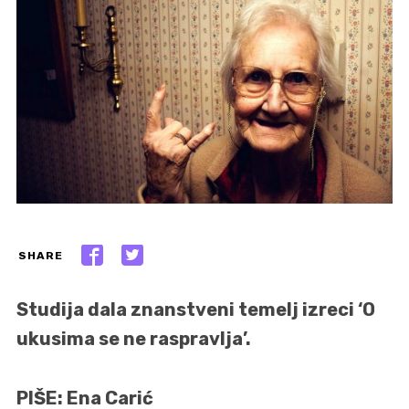
SHARE
Studija dala znanstveni temelj izreci ‘O
ukusima se ne raspravlja’.
PIŠE: Ena Carić