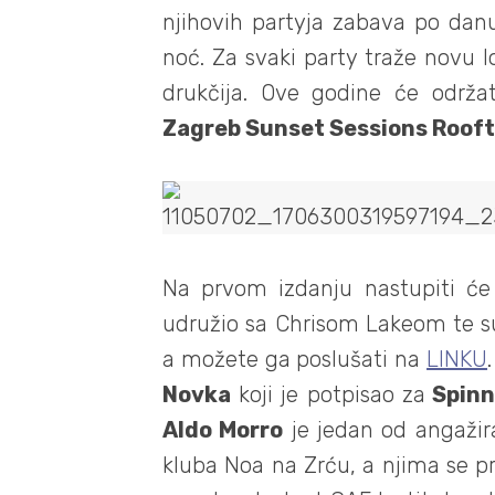
njihovih partyja zabava po danu
noć. Za svaki party traže novu lo
drukčija. Ove godine će održa
Zagreb Sunset Sessions Rooft
Na prvom izdanju nastupiti ć
udružio sa Chrisom Lakeom te su r
a možete ga poslušati na
LINKU
Novka
koji je potpisao za
Spinn
Aldo Morro
je jedan od angažira
kluba Noa na Zrću, a njima se p