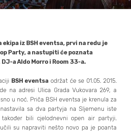
 ekipa iz BSH eventsa, prvi na redu je
p Party, a nastupiti će poznata
DJ-a Aldo Morro i Room 33-a.
aciji
BSH eventsa
održat će se 01.05. 2015.
e na adresi Ulica Grada Vukovara 269, a
sno u noć. Priča BSH eventsa je krenula za
nastavila sa dva partyja na Sljemenu iste
 također bili cjelodnevni open air partyji.
učili su napraviti nešto novo pa je poanta