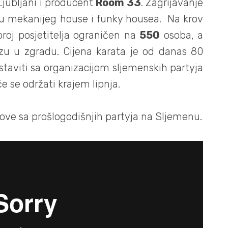
Ljubljani i producent
Room 33
. Zagrijavanje
u mekanijeg house i funky housea. Na krov
broj posjetitelja ograničen na
550
osoba, a
azu u zgradu. Cijena karata je od danas 80
staviti sa organizacijom sljemenskih partyja
 će se održati krajem lipnja.
ove sa prošlogodišnjih partyja na Sljemenu.