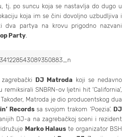
, tj. po suncu koja se nastavlja do dugo u
kaciju koja im se čini dovoljno uzbudljiva i
ti dva partya na krovu prigodno nazvani
op Party
.
e zagrebački
DJ Matroda
koji se nedavno
emiksirali SNBRN-ov ljetni hit ‘California’,
. Također, Matroda je dio producentskog dua
in’ Records
sa svojom trakom ‘Poezia’.
DJ
nijih DJ-a na zagrebačkoj sceni i rezident
ridružuje
Marko Halaus
te organizator BSH