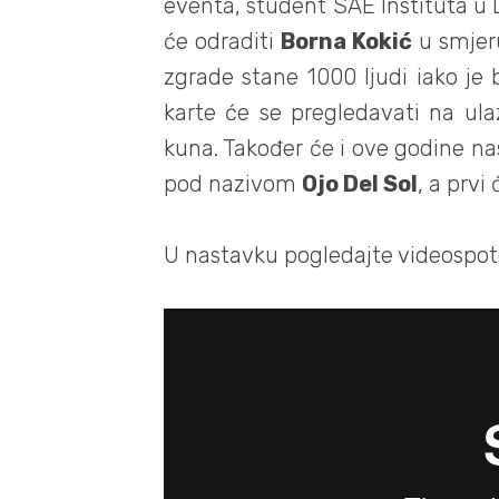
eventa, student SAE Instituta u 
će odraditi
Borna Kokić
u smjer
zgrade stane 1000 ljudi iako je 
karte će se pregledavati na ul
kuna. Također će i ove godine na
pod nazivom
Ojo Del Sol
, a prvi
U nastavku pogledajte videospot