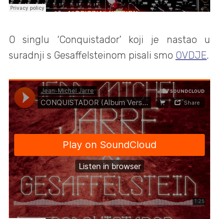
O singlu ‘Conquistador’ koji je nastao u
suradnji s Gesaffelsteinom pisali smo
OVDJE
.