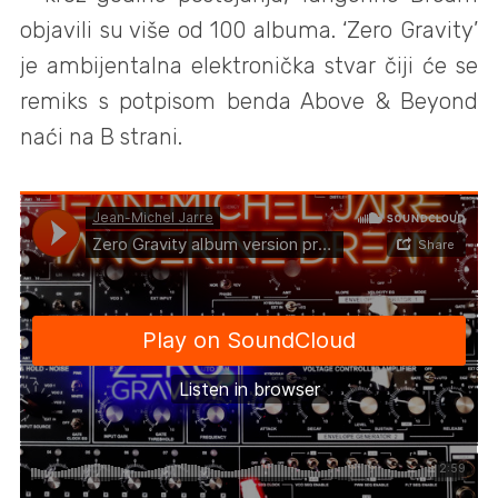
objavili su više od 100 albuma. ‘Zero Gravity’
je ambijentalna elektronička stvar čiji će se
remiks s potpisom benda Above & Beyond
naći na B strani.