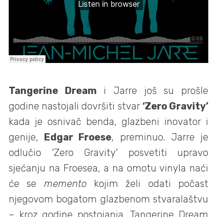
Tangerine Dream
i Jarre još su prošle
godine nastojali dovršiti stvar
‘Zero Gravity’
kada je osnivač benda, glazbeni inovator i
genije,
Edgar Froese
, preminuo. Jarre je
odlučio ‘Zero Gravity’ posvetiti upravo
sjećanju na Froesea, a na omotu vinyla naći
će se
memento
kojim želi odati počast
njegovom bogatom glazbenom stvaralaštvu
–
kroz godine postojanja, Tangerine Dream