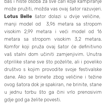
baš i niste osoba za sve čari koje kampiranje
može pružiti, možda vas ovaj šator razuvjeri.
Lotus Belle
šator dolazi u dvije veličine,
manji model od 3,96 metara sa stropom
visokim 2,99 metara i veći model od 16
metara sa stropom visokim 3,2 metara.
Komfor koji pruža ovaj šator će definitivno
vaš stalni dom učiniti zamjenjivim. Unutra
otprilike stane sve što poželite, ali i poveliko
društvo s kojim provodite svoje festivalske
dane. Ako se brinete zbog veličine i težine
ovog šatora dok je spakiran, ne brinite, stane
u jednu torbu što ga čini vrlo prenosivim
gdje god ga želite povesti.