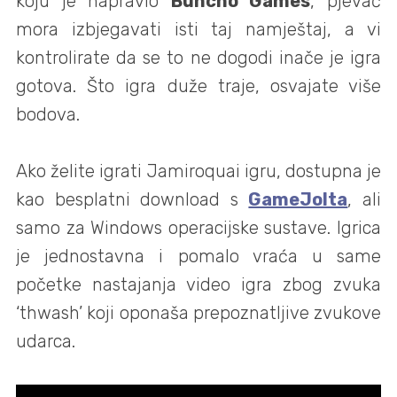
koju je napravio
Buncho Games
, pjevač
mora izbjegavati isti taj namještaj, a vi
kontrolirate da se to ne dogodi inače je igra
gotova. Što igra duže traje, osvajate više
bodova.
Ako želite igrati ​​Jamiroquai igru, dostupna je
kao besplatni download s
GameJolta
, ali
samo za Windows operacijske sustave. Igrica
je jednostavna i pomalo vraća u same
početke nastajanja video igra zbog zvuka
‘thwash’ koji oponaša prepoznatljive zvukove
udarca.