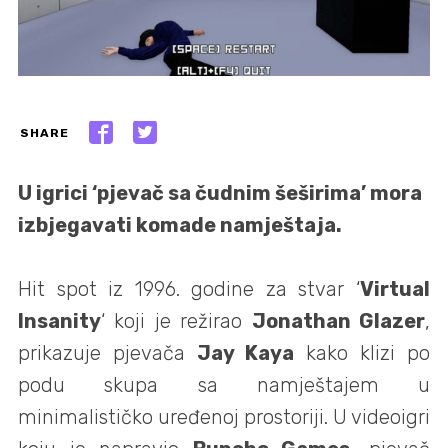
SHARE
U igrici ‘pjevač sa čudnim šeširima’ mora
izbjegavati komade namještaja.
Hit spot iz 1996. godine za stvar ‘
Virtual
Insanity
‘ koji je režirao
Jonathan Glazer
,
prikazuje pjevača
Jay Kaya
kako klizi po
podu skupa sa namještajem u
minimalističko uređenoj prostoriji. U videoigri