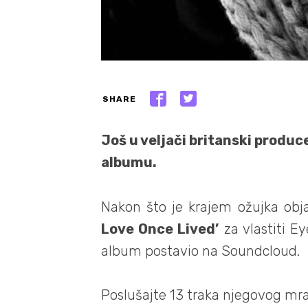
SHARE
Još u veljači britanski produ
albumu.
Nakon što je krajem ožujka obja
Love Once Lived’
za vlastiti E
album postavio na Soundcloud.
Poslušajte 13 traka njegovog mr