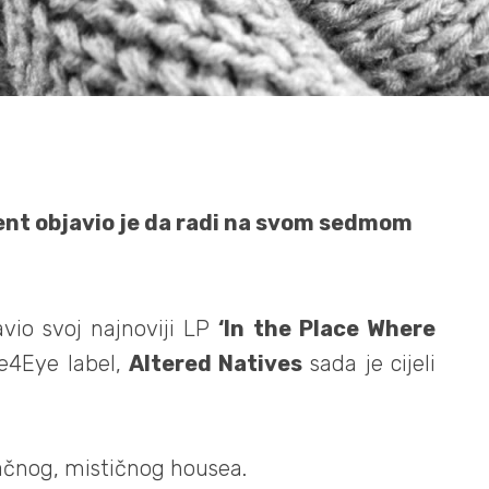
cent objavio je da radi na svom sedmom
vio svoj najnoviji LP
‘In the Place Where
ye4Eye label,
Altered Natives
sada je cijeli
ačnog, mističnog housea.