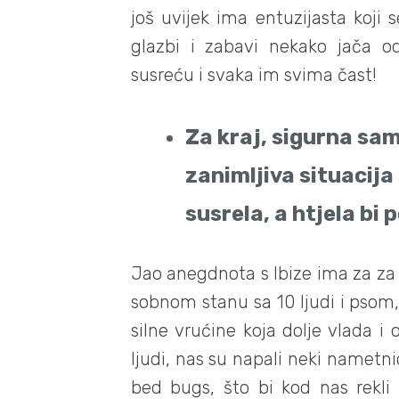
još uvijek ima entuzijasta koji 
glazbi i zabavi nekako jača o
susreću i svaka im svima čast!
Za kraj, sigurna sam
zanimljiva situacija 
susrela, a htjela bi p
Jao anegdnota s Ibize ima za za c
sobnom stanu sa 10 ljudi i psom,
silne vrućine koja dolje vlada i
ljudi, nas su napali neki nametnic
bed bugs, što bi kod nas rekli