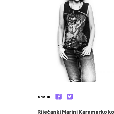
SHARE
Riječanki Marini Karamarko k