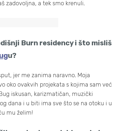
š zadovoljna, a tek smo krenuli.
odišnji Burn residency i što misliš
ug
u?
sput, jer me zanima naravno. Moja
ovo oko ovakvih projekata s kojima sam već
 Bug iskusan, karizmatičan, muzički
og dana i u biti ima sve što se na otoku i u
ću mu želim!