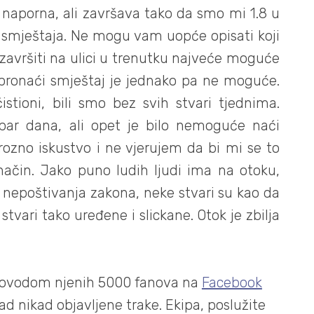
i naporna, ali završava tako da smo mi 1.8 u
ez smještaja. Ne mogu vam uopće opisati koji
ji završiti na ulici u trenutku najveće moguće
i pronaći smještaj je jednako pa ne moguće.
stioni, bili smo bez svih stvari tjednima.
par dana, ali opet je bilo nemoguće naći
 grozno iskustvo i ne vjerujem da bi mi se to
ačin. Jako puno ludih ljudi ima na otoku,
 nepoštivanja zakona, neke stvari su kao da
stvari tako uređene i slickane. Otok je zbilja
 povodom njenih 5000 fanova na
Facebook
ad nikad objavljene trake. Ekipa, poslužite