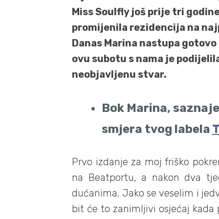
Miss Soulfly još prije tri godi
promijenila rezidencija na n
Danas Marina nastupa gotovo sv
ovu subotu s nama je podijelil
neobjavljenu stvar.
Bok Marina, saznajem
smjera tvog labela
Prvo izdanje za moj friško pokren
na Beatportu, a nakon dva tj
dućanima. Jako se veselim i je
bit će to zanimljivi osjećaj kada