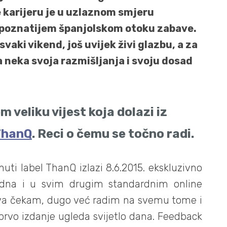
ne karijeru je u uzlaznom smjeru
ajpoznatijem španjolskom otoku zabave.
aki vikend, još uvijek živi glazbu, a za
a neka svoja razmišljanja i svoju dosad
 veliku vijest koja dolazi iz
ThanQ
. Reci o čemu se točno radi.
uti label ThanQ izlazi 8.6.2015. ekskluzivno
edna i u svim drugim standardnim online
dva čekam, dugo već radim na svemu tome i
 prvo izdanje ugleda svijetlo dana. Feedback