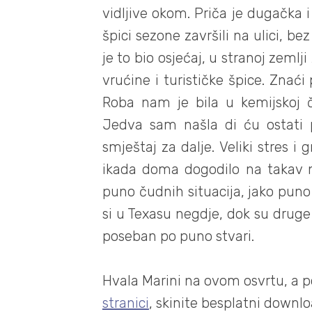
vidljive okom. Priča je dugačka 
špici sezone završili na ulici, b
je to bio osjećaj, u stranoj zeml
vrućine i turističke špice. Znać
Roba nam je bila u kemijskoj či
Jedva sam našla di ću ostati 
smještaj za dalje. Veliki stres i
ikada doma dogodilo na takav n
puno čudnih situacija, jako puno
si u Texasu negdje, dok su druge 
poseban po puno stvari.
Hvala Marini na ovom osvrtu, a
stranici
, skinite besplatni downlo