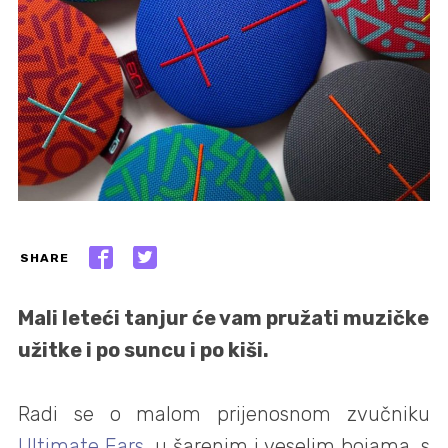
SHARE
Mali leteći tanjur će vam pružati muzičke
užitke i po suncu i po kiši.
Radi se o malom prijenosnom zvučniku
Ultimate Ears
, u šarenim i veselim bojama, s