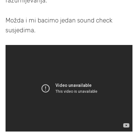
razumijevanja.
Možda i mi bacimo jedan sound check
susjedima.