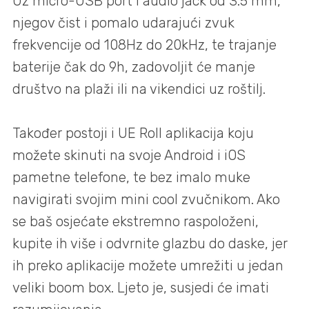
Uz micro-USB port i audio jack od 3.5 mm,
njegov čist i pomalo udarajući zvuk
frekvencije od 108Hz do 20kHz, te trajanje
baterije čak do 9h, zadovoljit će manje
društvo na plaži ili na vikendici uz roštilj.
Također postoji i UE Roll aplikacija koju
možete skinuti na svoje Android i iOS
pametne telefone, te bez imalo muke
navigirati svojim mini cool zvučnikom. Ako
se baš osjećate ekstremno raspoloženi,
kupite ih više i odvrnite glazbu do daske, jer
ih preko aplikacije možete umrežiti u jedan
veliki boom box. Ljeto je, susjedi će imati