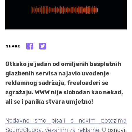
SHARE
Otkako je jedan od omiljenih besplatnih
glazbenih servisa najavio uvođenje
reklamnog sadržaja, freeloaderi se
zgražaju. WWW nije slobodan kao nekad,
ali se i panika stvara umjetno!
Nedavno smo pisali o novim potezima
SoundClouda, vezanim za reklame
. U osnovi,