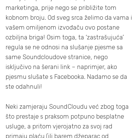
marketinga, prije nego se približite tom
kobnom broju. Od sveg srca želimo da vama i
vašem omiljenom izvođaču ovo postane
ozbiljna briga! Osim toga, ta ‘zastrašujuća’
regula se ne odnosi na slušanje pjesme sa
same Soundcloudove stranice, nego
isključivo na šerani link – naprimjer, ako
pjesmu slušate s Facebooka. Nadamo se da
ste odahnuli!
Neki zamjeraju SoundCloudu već zbog toga
što prestaje s praksom potpuno besplatne
usluge, a pritom vjerojatno za svoj rad
primaju plaću (ili barem džeparac od