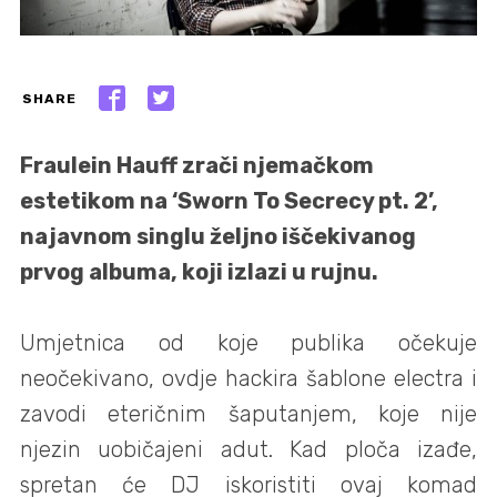
SHARE
Fraulein Hauff zrači njemačkom
estetikom na ‘Sworn To Secrecy pt. 2’,
najavnom singlu željno iščekivanog
prvog albuma, koji izlazi u rujnu.
Umjetnica od koje publika očekuje
neočekivano, ovdje hackira šablone electra i
zavodi eteričnim šaputanjem, koje nije
njezin uobičajeni adut. Kad ploča izađe,
spretan će DJ iskoristiti ovaj komad