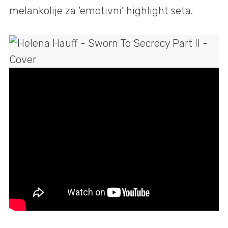
melankolije za ’emotivni’ highlight seta.