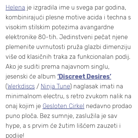
Helena
je izgradila ime u svega par godina,
kombinirajući plesne motive acida i techna s
visokim stilskim potezima avangardne
elektronike 80-tih. Jedinstveni pečat njene
plemenite uvrnutosti pruža glazbi dimenziju
više od klasičnih traka za funkcionalan podij.
Ako je suditi prema najavnom singlu,
jesenski će album
‘Discreet Desires’
(
Werkdiscs
/
Ninja Tune
) naglasak imati na
minimalnom electru, s retro zvukom nalik na
onaj kojim je
Gesloten Cirkel
nedavno prodao
puno ploča. Bez sumnje, zaslužila je sav
hype, a s prvim će žutim lišćem zauzeti i
podije!