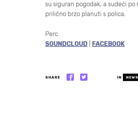
su siguran pogodak, a sudeći po n
prilično brzo planuti s polica.
Perc
SOUNDCLOUD
|
FACEBOOK
SHARE
IN
NEW