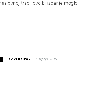
aslovnoj traci, ovo bi izdanje moglo
1 srpnja, 2015
S
BY KLUBIKON