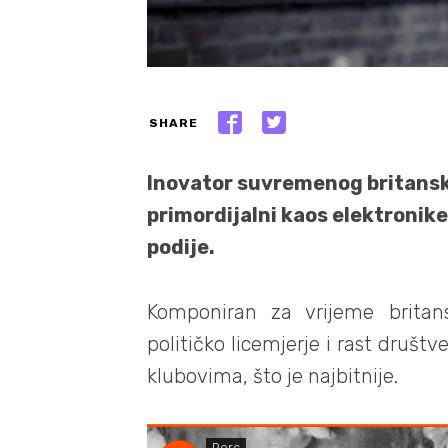
SHARE
Inovator suvremenog britansk
primordijalni kaos elektronike
podije.
Komponiran za vrijeme britansk
političko licemjerje i rast društ
klubovima, što je najbitnije.