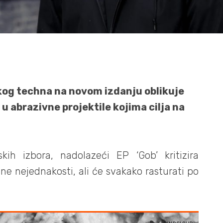
og techna na novom izdanju oblikuje
 u abrazivne projektile kojima cilja na
ih izbora, nadolazeći EP ‘Gob’ kritizira
vene nejednakosti, ali će svakako rasturati po