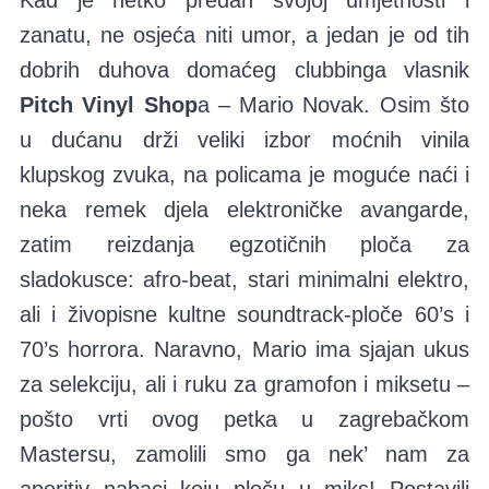
zanatu, ne osjeća niti umor, a jedan je od tih
dobrih duhova domaćeg clubbinga vlasnik
Pitch Vinyl Shop
a – Mario Novak. Osim što
u dućanu drži veliki izbor moćnih vinila
klupskog zvuka, na policama je moguće naći i
neka remek djela elektroničke avangarde,
zatim reizdanja egzotičnih ploča za
sladokusce: afro-beat, stari minimalni elektro,
ali i živopisne kultne soundtrack-ploče 60’s i
70’s horrora. Naravno, Mario ima sjajan ukus
za selekciju, ali i ruku za gramofon i miksetu –
pošto vrti ovog petka u zagrebačkom
Mastersu, zamolili smo ga nek’ nam za
aperitiv nabaci koju ploču u miks! Postavili