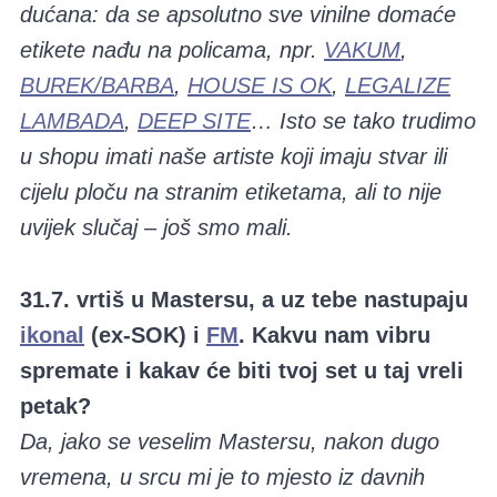
dućana: da se apsolutno sve vinilne domaće
etikete nađu na policama, npr.
VAKUM
,
BUREK/BARBA
,
HOUSE IS OK
,
LEGALIZE
LAMBADA
,
DEEP SITE
… Isto se tako trudimo
u shopu imati naše artiste koji imaju stvar ili
cijelu ploču na stranim etiketama, ali to nije
uvijek slučaj – još smo mali.
31.7. vrtiš u Mastersu, a uz tebe nastupaju
ikonal
(ex-SOK) i
FM
. Kakvu nam vibru
spremate i kakav će biti tvoj set u taj vreli
petak?
Da, jako se veselim Mastersu, nakon dugo
vremena, u srcu mi je to mjesto iz davnih