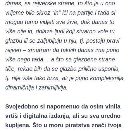
danas, sa rejverske strane, to što je u ono
vrijeme bilo skroz “in” ići na partije i tada si
mogao tamo vidjeti sve žive, dok danas to
više nije in, dolaze ljudi koji stvarno vole tu
glazbu ili se zaljubljuju u nju, tj. postaju pravi
rejveri – smatram da takvih danas ima puno
više nego tada… a što se glazbene strane
tiče, rekao bih da se glazba prilično usporila,
tj. nije više tako brza, ali je puno kompleksnija,
dinamičnija i zanimljivija.
Svojedobno si napomenuo da osim vinila
vrtiš i digitalna izdanja, ali su sva uredno
kupljena. Što u moru piratstva znači tvoja