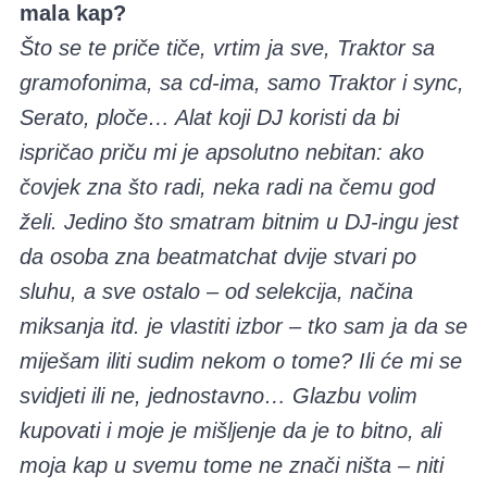
mala kap?
Što se te priče tiče, vrtim ja sve, Traktor sa
gramofonima, sa cd-ima, samo Traktor i sync,
Serato, ploče… Alat koji DJ koristi da bi
ispričao priču mi je apsolutno nebitan: ako
čovjek zna što radi, neka radi na čemu god
želi. Jedino što smatram bitnim u DJ-ingu jest
da osoba zna beatmatchat dvije stvari po
sluhu, a sve ostalo – od selekcija, načina
miksanja itd. je vlastiti izbor – tko sam ja da se
miješam iliti sudim nekom o tome? Ili će mi se
svidjeti ili ne, jednostavno… Glazbu volim
kupovati i moje je mišljenje da je to bitno, ali
moja kap u svemu tome ne znači ništa – niti