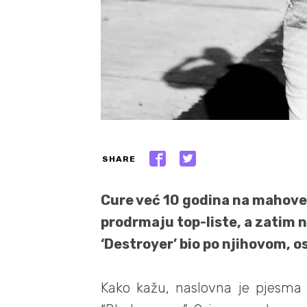
SHARE
Cure već 10 godina na mahove
prodrmaju top-liste, a zatim n
‘Destroyer’ bio po njihovom, os
Kako kažu, naslovna je pjesma 