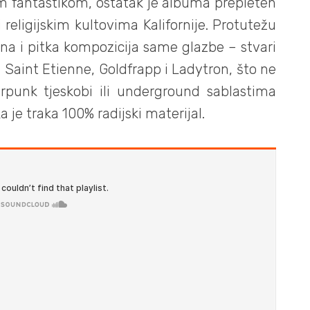
m fantastikom, ostatak je albuma prepleten
religijskim kultovima Kalifornije. Protutežu
na i pitka kompozicija same glazbe – stvari
Saint Etienne, Goldfrapp i Ladytron, što ne
erpunk tjeskobi ili underground sablastima
a je traka 100% radijski materijal.