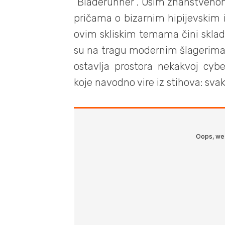
“Bladerunner”. Osim znanstveno
pričama o bizarnim hipijevskim i 
ovim skliskim temama čini sklad
su na tragu modernim šlagerima 
ostavlja prostora nekakvoj cyb
koje navodno vire iz stihova: svak