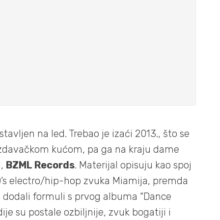
tavljen na led. Trebao je izaći 2013., što se
a izdavačkom kućom, pa ga na kraju dame
u,
BZML Records
. Materijal opisuju kao spoj
’s electro/hip-hop zvuka Miamija, premda
 su dodali formuli s prvog albuma “Dance
e su postale ozbiljnije, zvuk bogatiji i