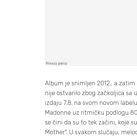
Album je snimljen 2012., a zatim s
nije ostvarilo zbog začkoljica s
izdaju 7.8. na svom novom label
Madonne uz ritmičku podlogu 80
se čini da su to tek začini, koje
Mother”. U svakom slučaju, melodij