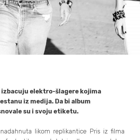
 izbacuju elektro-šlagere kojima
estanu iz medija. Da bi album
novale su i svoju etiketu.
nadahnuta likom replikantice Pris iz filma