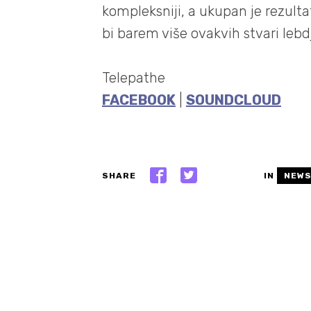
kompleksniji, a ukupan je rezul
bi barem više ovakvih stvari lebd
Telepathe
FACEBOOK
|
SOUNDCLOUD
SHARE
IN
NEW