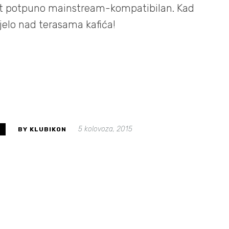
tat potpuno mainstream-kompatibilan. Kad
jelo nad terasama kafića!
5 kolovoza, 2015
S
BY KLUBIKON