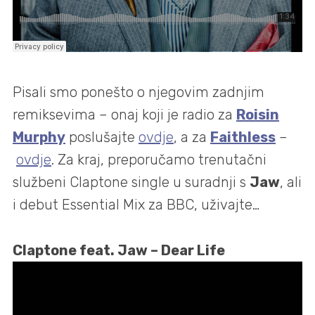
Pisali smo ponešto o njegovim zadnjim
remiksevima – onaj koji je radio za
Roisin
Murphy
poslušajte
ovdje
, a za
Faithless
–
ovdje
. Za kraj, preporučamo trenutačni
službeni Claptone single u suradnji s
Jaw
, ali
i debut Essential Mix za BBC, uživajte…
Claptone feat. Jaw – Dear Life