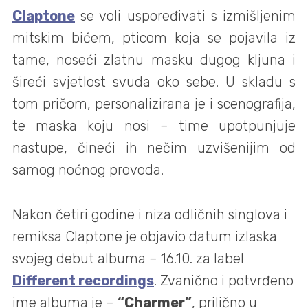
Claptone
se voli uspoređivati s izmišljenim
mitskim bićem, pticom koja se pojavila iz
tame, noseći zlatnu masku dugog kljuna i
šireći svjetlost svuda oko sebe. U skladu s
tom pričom, personalizirana je i scenografija,
te maska koju nosi – time upotpunjuje
nastupe, čineći ih nečim uzvišenijim od
samog noćnog provoda.
Nakon četiri godine i niza odličnih singlova i
remiksa Claptone je objavio datum izlaska
svojeg debut albuma – 16.10. za label
Different recordings
. Zvanično i potvrđeno
ime albuma je –
“Charmer”
, prilično u