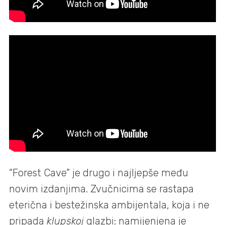
“Forest Cave” je drugo i najljepše među
novim izdanjima. Zvučnicima se rastapa
eterična i bestežinska ambijentala, koja i ne
pripada
klupskoj
glazbi: namijenjena je