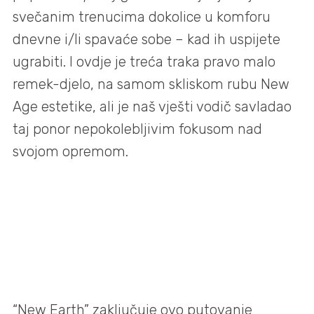
svečanim trenucima dokolice u komforu
dnevne i/li spavaće sobe – kad ih uspijete
ugrabiti. I ovdje je treća traka pravo malo
remek-djelo, na samom skliskom rubu New
Age estetike, ali je naš vješti vodič savladao
taj ponor nepokolebljivim fokusom nad
svojom opremom.
“New Earth” zaključuje ovo putovanje