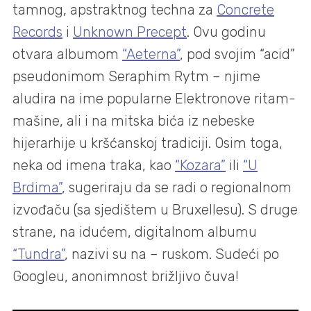
tamnog, apstraktnog techna za
Concrete
Records
i
Unknown Precept
. Ovu godinu
otvara albumom
“Aeterna”
, pod svojim “acid”
pseudonimom Seraphim Rytm – njime
aludira na ime popularne Elektronove ritam-
mašine, ali i na mitska bića iz nebeske
hijerarhije u kršćanskoj tradiciji. Osim toga,
neka od imena traka, kao
“Kozara”
ili
“U
Brdima”
, sugeriraju da se radi o regionalnom
izvođaču (sa sjedištem u Bruxellesu). S druge
strane, na idućem, digitalnom albumu
“Tundra”
, nazivi su na – ruskom. Sudeći po
Googleu, anonimnost brižljivo čuva!