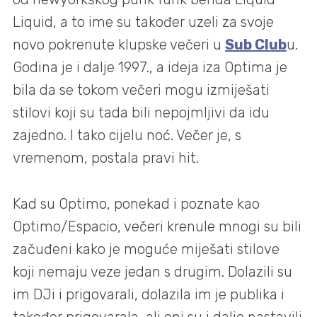
Liquid, a to ime su također uzeli za svoje
novo pokrenute klupske večeri u
Sub Club
u.
Godina je i dalje 1997., a ideja iza Optima je
bila da se tokom večeri mogu izmiješati
stilovi koji su tada bili nepojmljivi da idu
zajedno. I tako cijelu noć. Večer je, s
vremenom, postala pravi hit.
Kad su Optimo, ponekad i poznate kao
Optimo/Espacio, večeri krenule mnogi su bili
začuđeni kako je moguće miješati stilove
koji nemaju veze jedan s drugim. Dolazili su
im DJi i prigovarali, dolazila im je publika i
također prigovarala, ali oni su i dalje nastavili