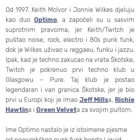
Od 1997.
Keith McIvor i Jonnie Wilkes
djeluju
kao duo
Optimo
, a započeli su u sasvim
suprotnim pravcima, jer Keith/Twitch je
puštao noise, rock, electro i 80s punk funk,
dok je Wilkes uživao u reggaeu, funku i jazzu.
Ipak, kad je techno zakucao na vrata Škotske,
Twitch je pokrenuo prvi techno klub u
Glasgowu – Pure. Taj klub je postao
legendaran i van granica Škotske, jer je bio
prvi u Europi koji je imao
Jeff Mills
a,
Richie
Hawtin
a i
Green Velvet
a za svojim pultom.
Ime Optimo nastalo je iz istoimene pjesme
od newyorkškog punk funk benda Liquid