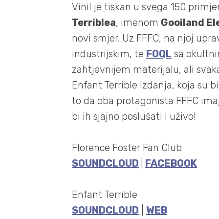
Vinil je tiskan u svega 150 primj
Terriblea
, imenom
Gooiland El
novi smjer. Uz FFFC, na njoj uprav
industrijskim, te
FOQL
sa okultni
zahtjevnijem materijalu, ali svak
Enfant Terrible izdanja, koja su b
to da oba protagonista FFFC ima
bi ih sjajno poslušati i uživo!
Florence Foster Fan Club
SOUNDCLOUD
|
FACEBOOK
Enfant Terrible
SOUNDCLOUD
|
WEB