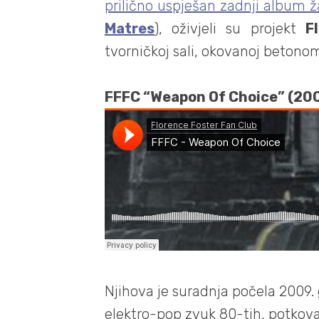
prilično uspješan zadnji album ž
Matres
), oživjeli su projekt
F
tvorničkoj sali, okovanoj betonom
FFFC “Weapon Of Choice” (200
Njihova je suradnja počela 2009. g
elektro-pop zvuk 80-tih, potkov