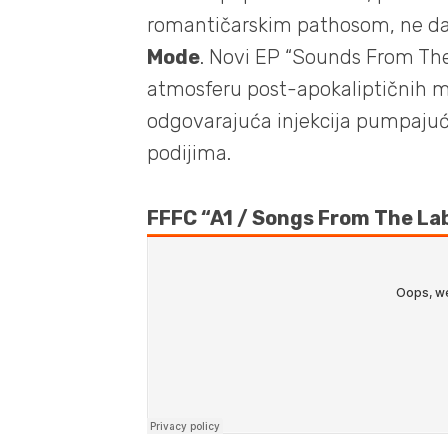
romantičarskim pathosom, ne d
Mode
. Novi EP “Sounds From The
atmosferu post-apokaliptičnih m
odgovarajuća injekcija pumpaju
podijima.
FFFC “A1 / Songs From The Lab