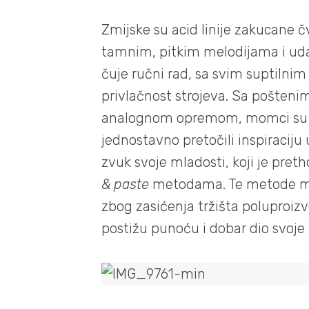
Zmijske su acid linije zakucane č
tamnim, pitkim melodijama i uda
čuje ručni rad, sa svim suptilni
privlačnost strojeva. Sa pošteni
analognom opremom, momci su se
jednostavno pretočili inspiraciju 
zvuk svoje mladosti, koji je pre
& paste
metodama. Te metode mno
zbog zasićenja tržišta poluproiz
postižu punoću i dobar dio svoje 