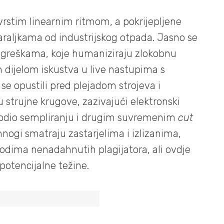
vrstim linearnim ritmom, a pokrijepljene
raljkama od industrijskog otpada. Jasno se
m greškama, koje humaniziraju zlokobnu
m dijelom iskustva u live nastupima s
 opustili pred plejadom strojeva i
u strujne krugove, zazivajući elektronski
thodio sempliranju i drugim suvremenim
cut
gi smatraju zastarjelima i izlizanima,
vodima nenadahnutih plagijatora, ali ovdje
potencijalne težine.