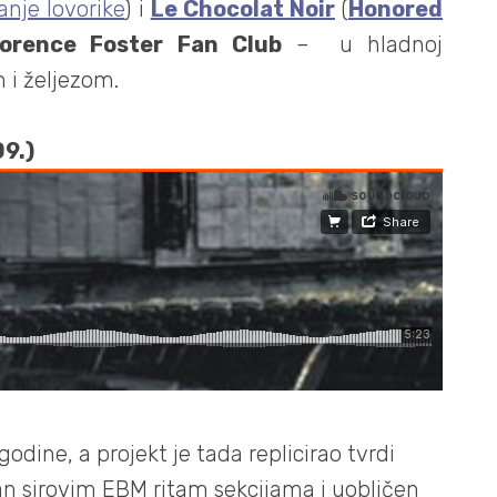
anje lovorike
) i
Le Chocolat Noir
(
Honored
lorence Foster Fan Club
– u hladnoj
 i željezom.
9.)
odine, a projekt je tada replicirao tvrdi
an sirovim EBM ritam sekcijama i uobličen