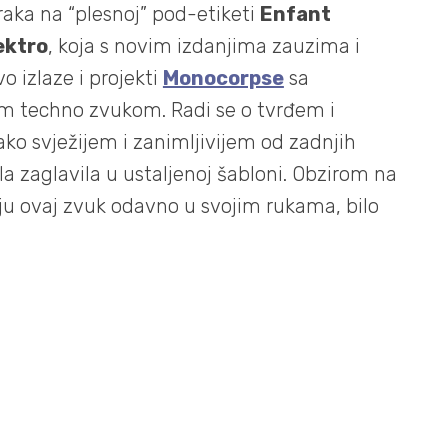
eraka na “plesnoj” pod-etiketi
Enfant
ektro
, koja s novim izdanjima zauzima i
o izlaze i projekti
Monocorpse
sa
m techno zvukom. Radi se o tvrđem i
ako svježijem i zanimljivijem od zadnjih
ila zaglavila u ustaljenoj šabloni. Obzirom na
ju ovaj zvuk odavno u svojim rukama, bilo