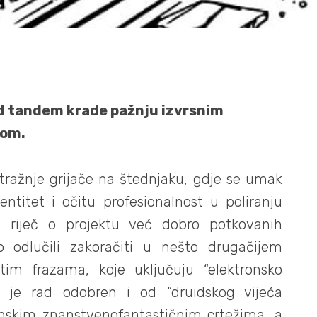
d tandem krade pažnju izvrsnim
tom.
ražnje grijače na štednjaku, gdje se umak
entitet i očitu profesionalnost u poliranju
e riječ o projektu već dobro potkovanih
o odlučili zakoračiti u nešto drugačijem
tim frazama, koje uključuju “elektronsko
v je rad odobren i od “druidskog vijeća
rinskim znanstvenofantastičnim crtežima, a