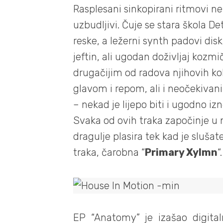
Rasplesani sinkopirani ritmovi ne 
uzbudljivi. Čuje se stara škola De
reske, a ležerni synth padovi di
jeftin, ali ugodan doživljaj kozmi
drugačijim od radova njihovih kol
glavom i repom, ali i neočekivani
– nekad je lijepo biti i ugodno i
Svaka od ovih traka započinje u 
dragulje plasira tek kad je slušat
traka, čarobna “
Primary Xylmn
“.
EP “Anatomy” je izašao digit