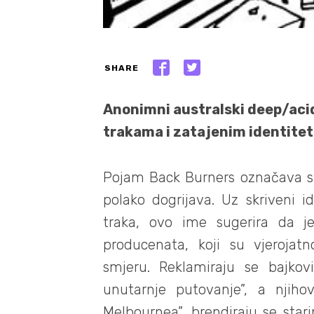
SHARE
Anonimni australski deep/aci
trakama i zatajenim identite
Pojam Back Burners označava st
polako dogrijava. Uz skriveni id
traka, ovo ime sugerira da j
producenata, koji su vjerojatn
smjeru. Reklamiraju se bajkovi
unutarnje putovanje”, a njiho
Melbournea”, brendiraju se sta