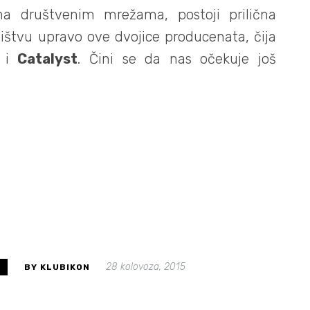
a društvenim mrežama, postoji prilična
ištvu upravo ove dvojice producenata, čija
i
Catalyst
. Čini se da nas očekuje još
28 kolovoza, 2015
S
BY KLUBIKON