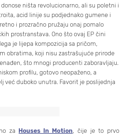
donose ništa revolucionarno, ali su poletni i
troita, acid linije su podjednako gumene i
skretno i prozračno pružaju onaj pomalo
čkih prostranstava. Ono što ovaj EP čini
ega je lijepa kompozicija sa pričom,
m obratima, koji nisu zastrašujuće prirode
znenađen, što mnogi producenti zaboravljaju.
niskom profilu, gotovo neopaženo, a
elj već duboko unutra. Favorit je poslijednja
alno za
Houses In Motion
, čije je to prvo