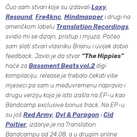
Čuo sam stvari koje su izdavali
Loxy
,
Resound
,
Fre4knc
,
Mindmapper
i drugi na
američkom labelu
Translation Recordings
,
svidio mi se dizajn, pristup i mjuza. Počeo
sam slati stvari vlasniku Brianu i uvijek dobio
feedback. Javio je da stvar
“The Hippies”
hoće za
Bassment Beats vol.2
digi
kompilaciju, release je trebalo čekati više
mjeseci pa sam u međuvremenu napravio i
drugu verziju koja je isto izašla na EP-u kao
Bandcamp exclusive bonus track. Na EP-u
su još
Red Army
,
Dyl & Paragon
i
Cid
Poitier
, izdanje je na Translation
Bandcampu od 24.08. a u drugim online