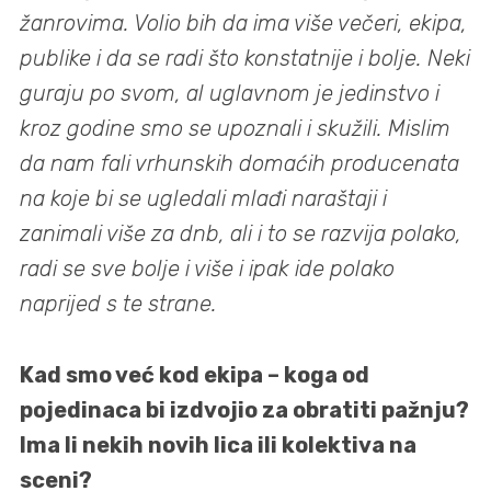
žanrovima. Volio bih da ima više večeri, ekipa,
publike i da se radi što konstatnije i bolje. Neki
guraju po svom, al uglavnom je jedinstvo i
kroz godine smo se upoznali i skužili. Mislim
da nam fali vrhunskih domaćih producenata
na koje bi se ugledali mlađi naraštaji i
zanimali više za dnb, ali i to se razvija polako,
radi se sve bolje i više i ipak ide polako
naprijed s te strane.
Kad smo već kod ekipa – koga od
pojedinaca bi izdvojio za obratiti pažnju?
Ima li nekih novih lica ili kolektiva na
sceni?