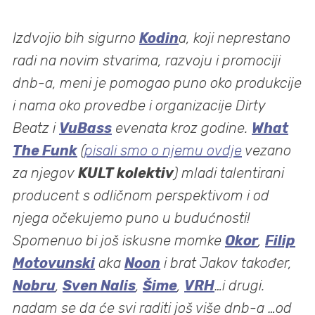
Izdvojio bih sigurno
Kodin
a, koji neprestano
radi na novim stvarima, razvoju i promociji
dnb-a, meni je pomogao puno oko produkcije
i nama oko provedbe i organizacije Dirty
Beatz i
VuBass
evenata kroz godine.
What
The Funk
(
pisali smo o njemu ovdje
vezano
za njegov
KULT kolektiv
) mladi talentirani
producent s odličnom perspektivom i od
njega očekujemo puno u budućnosti!
Spomenuo bi još iskusne momke
Okor
,
Filip
Motovunski
aka
Noon
i brat Jakov također,
Nobru
,
Sven Nalis
,
Šime
,
VRH
…i drugi.
nadam se da će svi raditi još više dnb-a …od