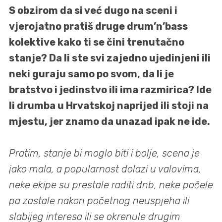
S obzirom da si već dugo na sceni i
vjerojatno pratiš druge drum’n’bass
kolektive kako ti se čini trenutačno
stanje? Da li ste svi zajedno ujedinjeni ili
neki guraju samo po svom, da li je
bratstvo i jedinstvo ili ima razmirica? Ide
li drumba u Hrvatskoj naprijed ili stoji na
mjestu, jer znamo da unazad ipak ne ide.
Pratim, stanje bi moglo biti i bolje, scena je
jako mala, a popularnost dolazi u valovima,
neke ekipe su prestale raditi dnb, neke počele
pa zastale nakon početnog neuspjeha ili
slabijeg interesa ili se okrenule drugim