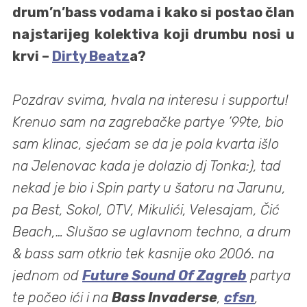
drum’n’bass vodama i kako si postao član
najstarijeg kolektiva koji drumbu nosi u
krvi –
Dirty Beatz
a?
Pozdrav svima, hvala na interesu i supportu!
Krenuo sam na zagrebačke partye ’99te, bio
sam klinac, sjećam se da je pola kvarta išlo
na Jelenovac kada je dolazio dj Tonka:), tad
nekad je bio i Spin party u šatoru na Jarunu,
pa Best, Sokol, OTV, Mikulići, Velesajam, Čić
Beach,… Slušao se uglavnom techno, a drum
& bass sam otkrio tek kasnije oko 2006. na
jednom od
Future Sound Of Zagreb
partya
te počeo ići i na
Bass Invaderse
,
cfsn
,