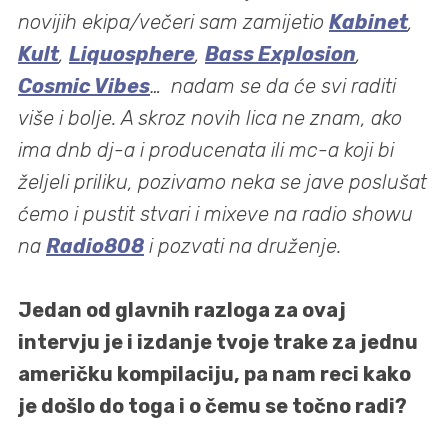
novijih ekipa/večeri sam zamijetio
Kabinet
,
Kult
,
Liquosphere
,
Bass Explosion
,
Cosmic Vibes
… nadam se da će svi raditi
više i bolje. A skroz novih lica ne znam, ako
ima dnb dj-a i producenata ili mc-a koji bi
željeli priliku, pozivamo neka se jave poslušat
ćemo i pustit stvari i mixeve na radio showu
na
Radio808
i pozvati na druženje.
Jedan od glavnih razloga za ovaj
intervju je i izdanje tvoje trake za jednu
američku kompilaciju, pa nam reci kako
je došlo do toga i o čemu se točno radi?