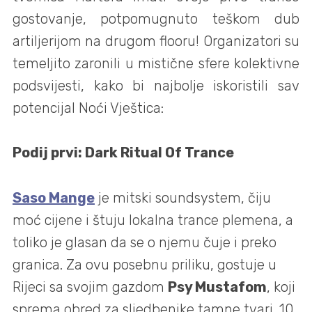
gostovanje, potpomugnuto teškom dub
artiljerijom na drugom flooru! Organizatori su
temeljito zaronili u mistične sfere kolektivne
podsvijesti, kako bi najbolje iskoristili sav
potencijal Noći Vještica:
Podij prvi: Dark Ritual Of Trance
Saso Mange
je mitski soundsystem, čiju
moć cijene i štuju lokalna trance plemena, a
toliko je glasan da se o njemu čuje i preko
granica. Za ovu posebnu priliku, gostuje u
Rijeci sa svojim gazdom
Psy Mustafom
, koji
sprema obred za sljedbenike tamne tvari. 10