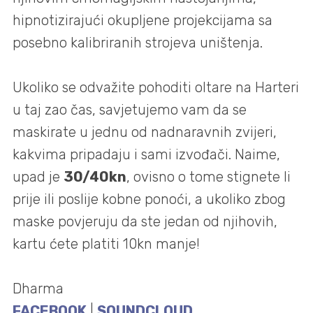
hipnotizirajući okupljene projekcijama sa
posebno kalibriranih strojeva uništenja.
Ukoliko se odvažite pohoditi oltare na Harteri
u taj zao čas, savjetujemo vam da se
maskirate u jednu od nadnaravnih zvijeri,
kakvima pripadaju i sami izvođači. Naime,
upad je
30/40kn
, ovisno o tome stignete li
prije ili poslije kobne ponoći, a ukoliko zbog
maske povjeruju da ste jedan od njihovih,
kartu ćete platiti 10kn manje!
Dharma
FACEBOOK
|
SOUNDCLOUD