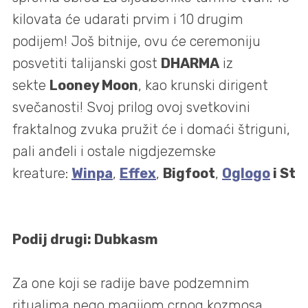
kilovata će udarati prvim i 10 drugim
podijem! Još bitnije, ovu će ceremoniju
posvetiti talijanski gost
DHARMA
iz
sekte
Looney Moon
, kao krunski dirigent
svečanosti! Svoj prilog ovoj svetkovini
fraktalnog zvuka pružit će i domaći štriguni,
pali anđeli i ostale nigdjezemske
kreature:
Winpa
,
Effex
,
Bigfoot
,
Oglogo
i
Sti
Podij drugi: Dubkasm
Za one koji se radije bave podzemnim
ritualima nego magijom crnog kozmosa,