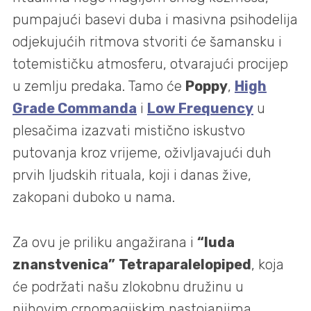
pumpajući basevi duba i masivna psihodelija
odjekujućih ritmova stvoriti će šamansku i
totemističku atmosferu, otvarajući procijep
u zemlju predaka. Tamo će
Poppy
,
High
Grade Commanda
i
Low Frequency
u
plesačima izazvati mistično iskustvo
putovanja kroz vrijeme, oživljavajući duh
prvih ljudskih rituala, koji i danas žive,
zakopani duboko u nama.
Za ovu je priliku angažirana i
“luda
znanstvenica”
Tetraparalelopiped
, koja
će podržati našu zlokobnu družinu u
njihovim crnomagijskim nastojanjima,