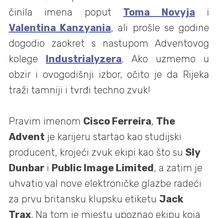
činila imena poput
Toma Novyja
i
Valentina Kanzyania
, ali prošle se godine
dogodio zaokret s nastupom Adventovog
kolege
Industrialyzera
. Ako uzmemo u
obzir i ovogodišnji izbor, očito je da Rijeka
traži tamniji i tvrđi techno zvuk!
Pravim imenom
Cisco Ferreira
,
The
Advent
je karijeru startao kao studijski
producent, krojeći zvuk ekipi kao što su
Sly
Dunbar
i
Public Image Limited
, a zatim je
uhvatio val nove elektroničke glazbe radeći
za prvu britansku klupsku etiketu
Jack
Trax
. Na tom je mjestu upoznao ekipu koja