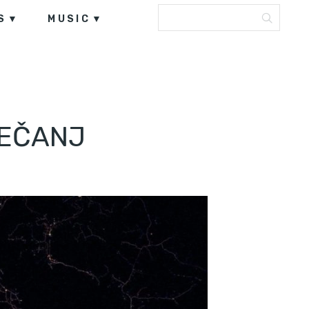
S
MUSIC
JEČANJ