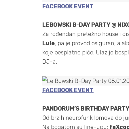
FACEBOOK EVENT
LEBOWSKI B-DAY PARTY @ NIX
Za rođendan pretežno house i dis
Lule
, pa je provod osiguran, a ak
koje besplatno piće. Ulaz je besp
DJ-a.
FACEBOOK EVENT
PANDORUM’S BIRTHDAY PARTY
Od brzih neurofunk lomova do jun
Na bogatom su line-upu:
faXcoo