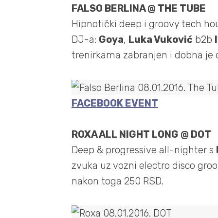
FALSO BERLINA @ THE TUBE
Hipnotički deep i groovy tech h
DJ-a:
Goya
,
Luka Vuković
b2b
trenirkama zabranjen i dobna je 
FACEBOOK EVENT
ROXA ALL NIGHT LONG @ DOT
Deep & progressive all-nighter s
zvuka uz vozni electro disco gro
nakon toga 250 RSD.