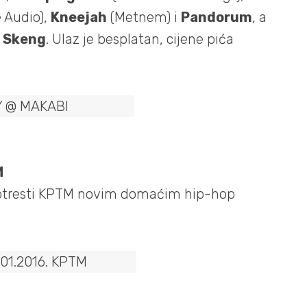
 Audio),
Kneejah
(Metnem) i
Pandorum
, a
 Skeng
. Ulaz je besplatan, cijene pića
M
tresti KPTM novim domaćim hip-hop