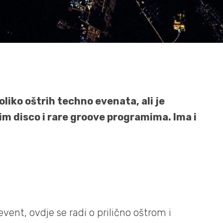
iko oštrih techno evenata, ali je
m disco i rare groove programima. Ima i
ent, ovdje se radi o prilično oštrom i