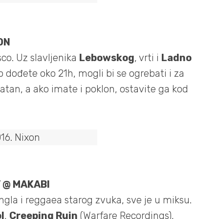
ON
co. Uz slavljenika
Lebowskog
, vrti i
Ladno
o dođete oko 21h, mogli bi se ogrebati i za
latan, a ako imate i poklon, ostavite ga kod
 @ MAKABI
gla i reggaea starog zvuka, sve je u miksu.
l
,
Creeping Ruin
(Warfare Recordings),