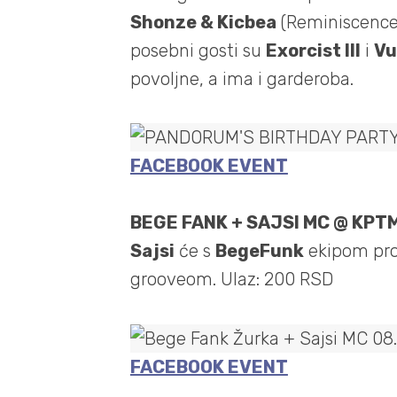
Shonze & Kicbea
(Reminiscence
posebni gosti su
Exorcist Ill
i
Vu
povoljne, a ima i garderoba.
FACEBOOK EVENT
BEGE FANK + SAJSI MC @ KPT
Sajsi
će s
BegeFunk
ekipom pro
grooveom. Ulaz: 200 RSD
FACEBOOK EVENT