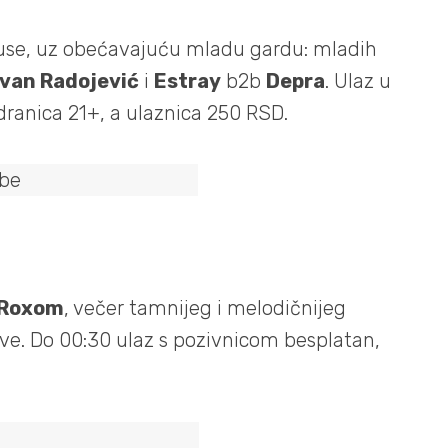
ouse, uz obećavajuću mladu gardu: mladih
Ivan Radojević
i
Estray
b2b
Depra
. Ulaz u
dranica 21+, a ulaznica 250 RSD.
Roxom
, večer tamnijeg i melodičnijeg
ove. Do 00:30 ulaz s pozivnicom besplatan,