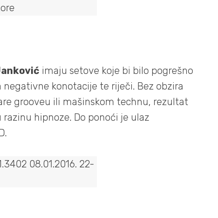
Janković
imaju setove koje bi bilo pogrešno
negativne konotacije te riječi. Bez obzira
rare grooveu ili mašinskom technu, rezultat
u razinu hipnoze. Do ponoći je ulaz
SD.