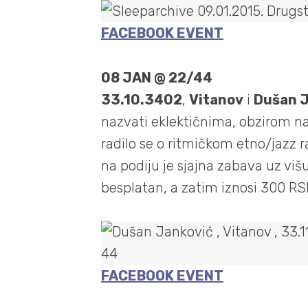
FACEBOOK EVENT
08 JAN @ 22/44
33.10.3402
,
Vitanov
i
Dušan 
nazvati eklektičnima, obzirom na 
radilo se o ritmičkom etno/jazz 
na podiju je sjajna zabava uz viš
besplatan, a zatim iznosi 300 R
FACEBOOK EVENT