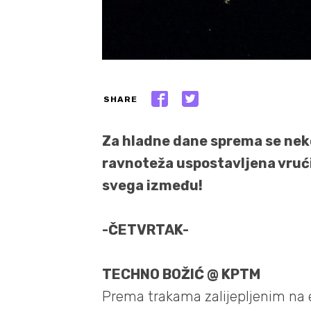
SHARE
Za hladne dane sprema se nekol
ravnoteža uspostavljena vrući
svega između!
-ČETVRTAK-
TECHNO BOŽIĆ @ KPTM
Prema trakama zalijepljenim na ev