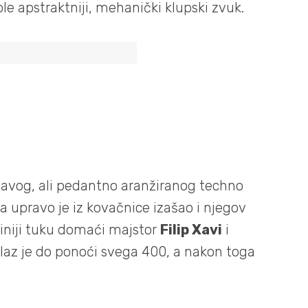
le apstraktniji, mehanički klupski zvuk.
pavog, ali pedantno aranžiranog techno
a upravo je iz kovačnice izašao i njegov
j liniji tuku domaći majstor
Filip Xavi
i
Ulaz je do ponoći svega 400, a nakon toga