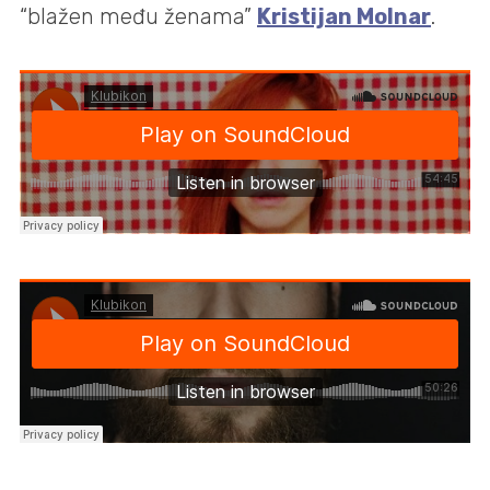
“blažen među ženama”
Kristijan Molnar
.