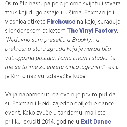
Osim što nastupa po cijelome svijetu i stvara
zvuk koji dugo ostaje u ušima, Foxman je i
vlasnica etikete
Firehouse
na kojoj surađuje
s londonskom etiketom
The Vinyl Factory
.
“Nedavno sam preselila u Brooklyn u
prekrasnu staru zgradu koja je nekad bila
vatrogasna postaja. Tamo imam i studio, te
me se to ime za etiketu činilo logičnim,”
rekla
je Kim o nazivu izdavačke kuće.
Valja napomenuti da ovo nije prvim put da
su Foxman i Heidi zajedno obilježile dance
event. Kako zvuče u tandemu imali ste
priliku iskusiti 2014. godine u
Exit Dance