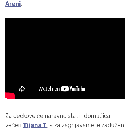
Areni
.
Za deckove će naravno stati i domaćica
večeri
Tijana T
, a za zagrijavanje je zadužen