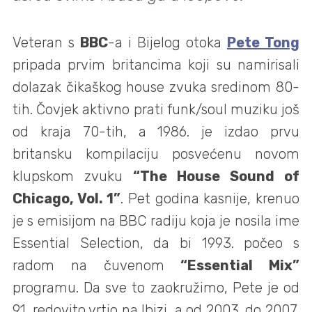
Veteran s
BBC
-a i Bijelog otoka
Pete Tong
pripada prvim britancima koji su namirisali
dolazak čikaškog house zvuka sredinom 80-
tih. Čovjek aktivno prati funk/soul muziku još
od kraja 70-tih, a 1986. je izdao prvu
britansku kompilaciju posvećenu novom
klupskom zvuku
“The House Sound of
Chicago, Vol. 1”
. Pet godina kasnije, krenuo
je s emisijom na BBC radiju koja je nosila ime
Essential Selection, da bi 1993. počeo s
radom na čuvenom
“Essential Mix”
programu. Da sve to zaokružimo, Pete je od
91. redovito vrtio na Ibizi, a od 2003. do 2007.