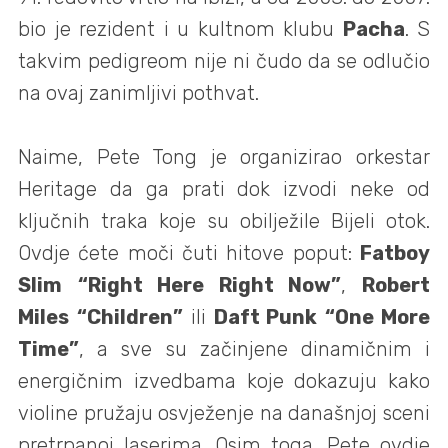
bio je rezident i u kultnom klubu
Pacha
. S
takvim pedigreom nije ni čudo da se odlučio
na ovaj zanimljivi pothvat.
Naime, Pete Tong je organizirao orkestar
Heritage da ga prati dok izvodi neke od
ključnih traka koje su obilježile Bijeli otok.
Ovdje ćete moči čuti hitove poput:
Fatboy
Slim
“Right Here Right Now”
,
Robert
Miles
“Children”
ili
Daft Punk
“One More
Time”
, a sve su začinjene dinamičnim i
energičnim izvedbama koje dokazuju kako
violine pružaju osvježenje na današnjoj sceni
pretrpanoj laserima. Osim toga, Pete ovdje