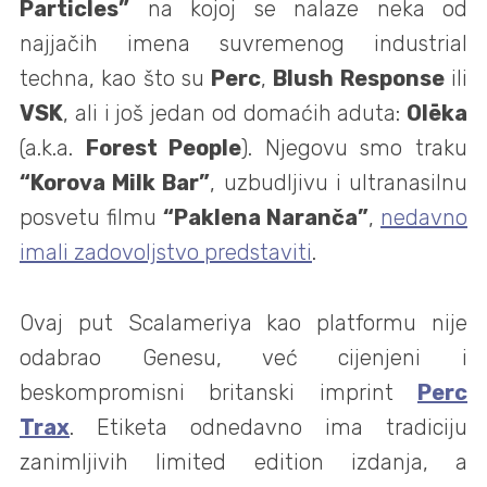
Particles”
na kojoj se nalaze neka od
najjačih imena suvremenog industrial
techna, kao što su
Perc
,
Blush Response
ili
VSK
, ali i još jedan od domaćih aduta:
Olēka
(a.k.a.
Forest People
). Njegovu smo traku
“Korova Milk Bar”
, uzbudljivu i ultranasilnu
posvetu filmu
“Paklena Naranča”
,
nedavno
imali zadovoljstvo predstaviti
.
Ovaj put Scalameriya kao platformu nije
odabrao Genesu, već cijenjeni i
beskompromisni britanski imprint
Perc
Trax
. Etiketa odnedavno ima tradiciju
zanimljivih limited edition izdanja, a