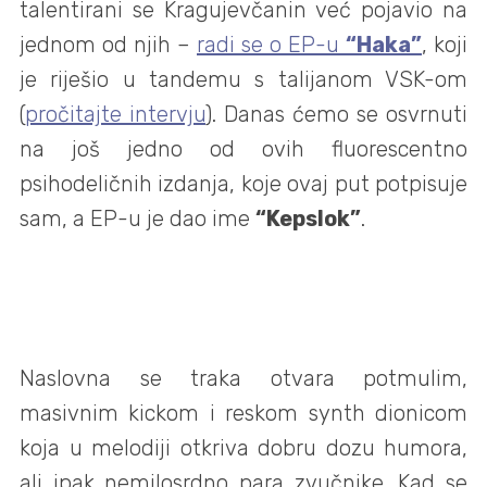
talentirani se Kragujevčanin već pojavio na
jednom od njih –
radi se o EP-u
“Haka”
, koji
je riješio u tandemu s talijanom VSK-om
(
pročitajte intervju
). Danas ćemo se osvrnuti
na još jedno od ovih fluorescentno
psihodeličnih izdanja, koje ovaj put potpisuje
sam, a EP-u je dao ime
“Kepslok”
.
Naslovna se traka otvara potmulim,
masivnim kickom i reskom synth dionicom
koja u melodiji otkriva dobru dozu humora,
ali ipak nemilosrdno para zvučnike. Kad se