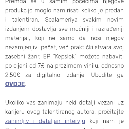
Premda se u samim počecima njegove
produkcije moglo namirisati koliko je predan
i talentiran, Scalameriya svakim novim
izdanjem dostavlja sve moćniji i razrađeniji
materijal, koji ne samo da nosi njegov
nezamjenjivi pečat, već praktički stvara svoj
zasebni žanr. EP “Kepslok” možete nabaviti
po cijeni od 7£ na prozirnom vinilu, odnosno
2,50£ za digitalno izdanje. Ubodite ga
OVDJE
.
Ukoliko vas zanimaju neki detalji vezani uz
karijeru ovog talentiranog autora, pročitajte
zanimljiv i detaljan intervju
koji nam je