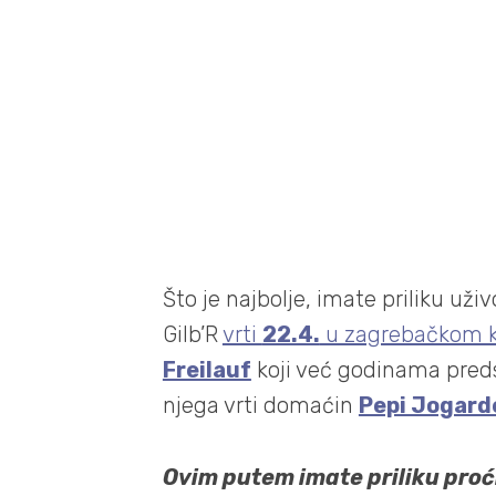
Što je najbolje, imate priliku uži
Gilb’R
vrti
22.4.
u zagrebačkom 
Freilauf
koji već godinama pred
njega vrti domaćin
Pepi Jogard
Ovim putem imate priliku proći