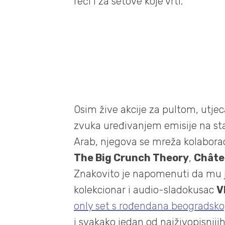
reći i za setove koje vrti.
Osim žive akcije za pultom, utje
zvuka uređivanjem emisije na st
Arab, njegova se mreža kolaborac
The Big Crunch Theory
,
Châte
Znakovito je napomenuti da mu j
kolekcionar i audio-sladokusac
V
only set s rođendana beogradsk
i svakako jedan od najživopisnij