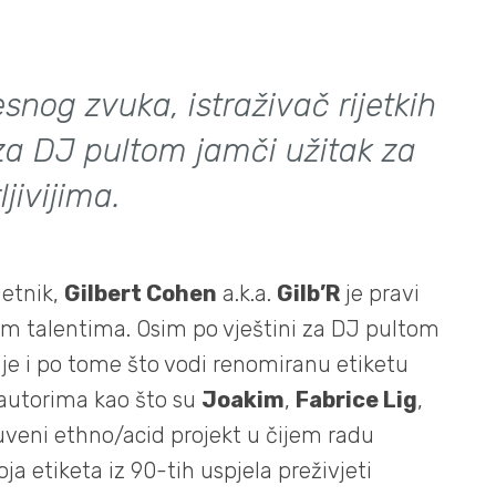
snog zvuka, istraživač rijetkih
 za DJ pultom jamči užitak za
ljivijima.
jetnik,
Gilbert Cohen
a.k.a.
Gilb’R
je pravi
im talentima. Osim po vještini za DJ pultom
 je i po tome što vodi renomiranu etiketu
 autorima kao što su
Joakim
,
Fabrice Lig
,
veni ethno/acid projekt u čijem radu
koja etiketa iz 90-tih uspjela preživjeti