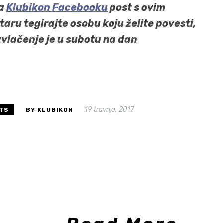
na
Klubikon Facebooku
post s ovim
taru tegirajte osobu koju želite povesti,
Izvlačenje je u subotu na dan
19 travnja, 2017
TS
BY KLUBIKON