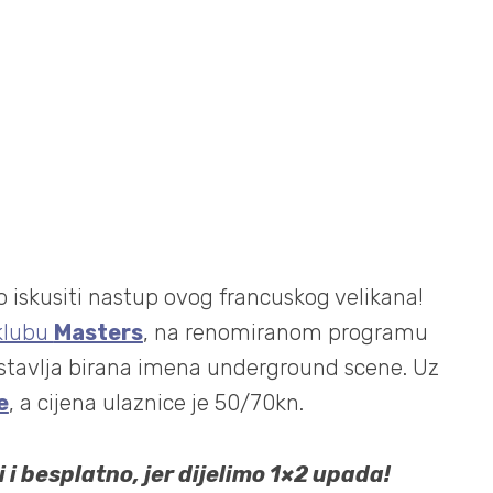
vo iskusiti nastup ovog francuskog velikana!
klubu
Masters
, na renomiranom programu
stavlja birana imena underground scene. Uz
e
, a cijena ulaznice je 50/70kn.
 i besplatno, jer dijelimo 1×2 upada!