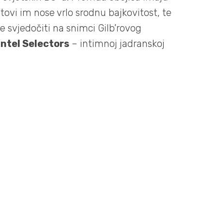
tovi im nose vrlo srodnu bajkovitost, te
 svjedočiti na snimci Gilb’rovog
tel Selectors
– intimnoj jadranskoj