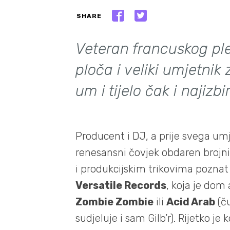
SHARE
Veteran francuskog ple
ploča i veliki umjetnik
um i tijelo čak i najizbir
Producent i DJ, a prije svega um
renesansni čovjek obdaren brojn
i produkcijskim trikovima poznat
Versatile Records
, koja je dom
Zombie Zombie
ili
Acid Arab
(ču
sudjeluje i sam Gilb’r). Rijetko je 