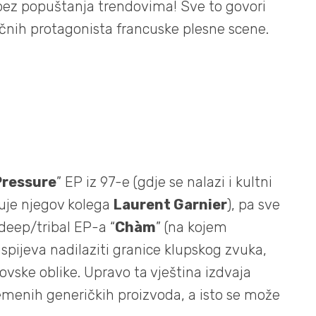
 bez popuštanja trendovima! Sve to govori
učnih protagonista francuske plesne scene.
Pressure
” EP iz 97-e (gdje se nalazi i kultni
suje njegov kolega
Laurent Garnier
), pa sve
deep/tribal EP-a “
Chàm
” (na kojem
r uspijeva nadilaziti granice klupskog zvuka,
ovske oblike. Upravo ta vještina izdvaja
emenih generičkih proizvoda, a isto se može