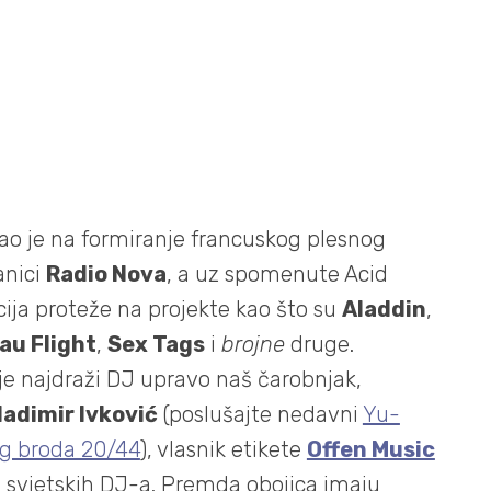
cao je na formiranje francuskog plesnog
anici
Radio Nova
, a uz spomenute Acid
ija proteže na projekte kao što su
Aladdin
,
au Flight
,
Sex Tags
i
brojne
druge.
e najdraži DJ upravo naš čarobnjak,
ladimir Ivković
(poslušajte nedavni
Yu-
og broda 20/44
), vlasnik etikete
Offen Music
ih svjetskih DJ-a. Premda obojica imaju