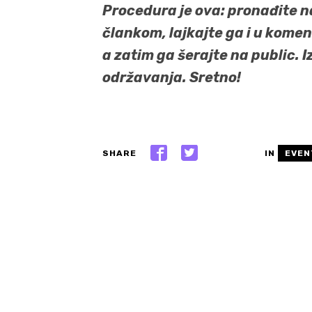
Procedura je ova: pronađite 
člankom, lajkajte ga i u komen
a zatim ga šerajte na public. 
održavanja. Sretno!
SHARE
IN
EVEN