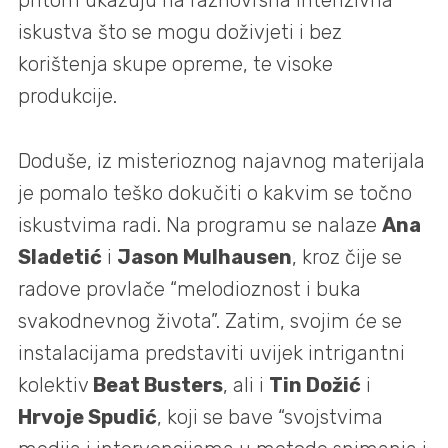
pritom ukazuju na raznovrsna intenzivna
iskustva što se mogu doživjeti i bez
korištenja skupe opreme, te visoke
produkcije.
Doduše, iz misterioznog najavnog materijala
je pomalo teško dokučiti o kakvim se točno
iskustvima radi. Na programu se nalaze
Ana
Sladetić
i
Jason Mulhausen
, kroz čije se
radove provlače “melodioznost i buka
svakodnevnog života”. Zatim, svojim će se
instalacijama predstaviti uvijek intrigantni
kolektiv
Beat Busters
, ali i
Tin Dožić
i
Hrvoje Spudić
, koji se bave “svojstvima