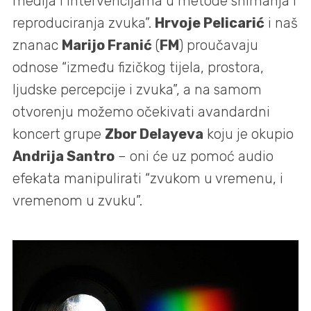
medija i intervencijama u metode snimanja i
reproduciranja zvuka”.
Hrvoje Pelicarić
i naš
znanac
Marijo Franić
(
FM
) proučavaju
odnose “između fizičkog tijela, prostora,
ljudske percepcije i zvuka”, a na samom
otvorenju možemo očekivati avandardni
koncert grupe
Zbor Delayeva
koju je okupio
Andrija Santro
– oni će uz pomoć audio
efekata manipulirati “zvukom u vremenu, i
vremenom u zvuku”.