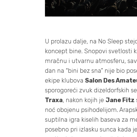
U prolazu dalje, na No Sleep stejd
koncept bine. Snopovi svetlosti koj
mračnu i utvarnu atmosferu, savr
dan na “bini bez sna” nije bio po
ekipe klubova
Salon Des Amate
sporogoreći zvuk dizeldorfskih s
Traxa
, nakon kojih je
Jane Fitz
noć obojenu psihodelijom. Araps
suptilna igra kiselih baseva za m
posebno pri izlasku sunca kada je