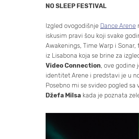
NO SLEEP FESTIVAL
Izgled ovogodišnje
Dance Arene
m
iskusim pravi šou koji svake godi
Awakenings, Time Warp i Sonar, t
iz Lisabona koja se brine za iz
Video Connection
, ove godine j
identitet Arene i predstavi je u
Posebno mi se svideo pogled sa
Džefa Milsa
kada je poznata zel