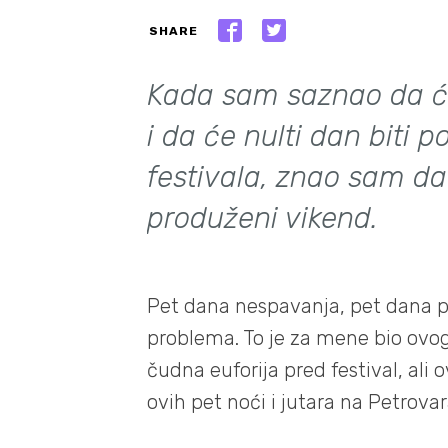
SHARE
Kada sam saznao da će 
i da će nulti dan biti 
festivala, znao sam da
produženi vikend.
Pet dana nespavanja, pet dana pa
problema. To je za mene bio ovo
čudna euforija pred festival, ali
ovih pet noći i jutara na Petrovar