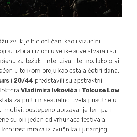
žu zvuk je bio odličan, kao i vizuelni
i su izbijali iz očiju velike sove stvarali su
šenu za težak i intenzivan tehno. Iako prvi
sećen u tolikom broju kao ostala četiri dana,
urs
i
20/44
predstavili su apstraktni
elektora
Vladimira Ivkovića
i
Tolouse Low
stala za pult i maestralno uvela prisutne u
ki motivi, postepeno ubrzavanje tempa i
ene su bili jedan od vrhunaca festivala,
 kontrast mraka iz zvučnika i jutarnjeg