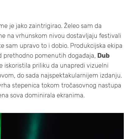
e je jako zaintrigirao. Želeo sam da
ne na vrhunskom nivou dostavljaju festivali
e sam upravo to i dobio. Produkcijska ekipa
gled prethodno pomenutih događaja,
Dub
e iskoristila priliku da unapredi vizuelni
 novom, do sada najspektakularnijem izdanju.
 vrha stepenica tokom tročasovnog nastupa
ena sova dominirala ekranima.