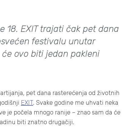
18. EXIT trajati čak pet dana
posvećen festivalu unutar
 će ovo biti jedan pakleni
rtijanja, pet dana rasterećenja od životnih
godišnji
EXIT
. Svake godine me uhvati neka
 ove je počela mnogo ranije – znao sam da će
adinu biti znatno drugačiji.