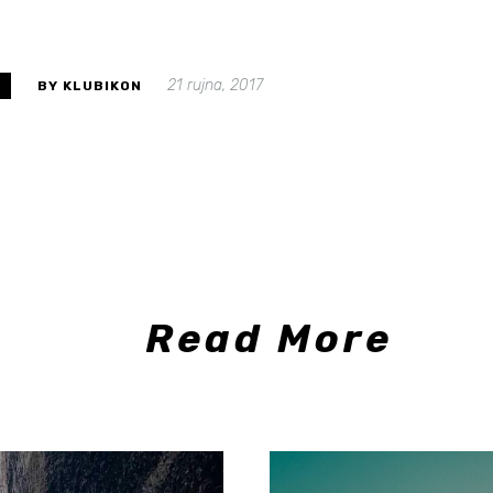
21 rujna, 2017
H
BY KLUBIKON
Read More