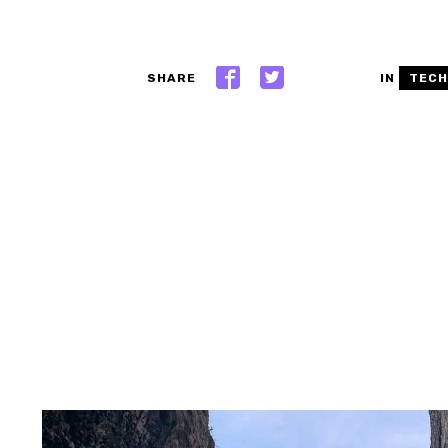
SHARE
IN
TEC