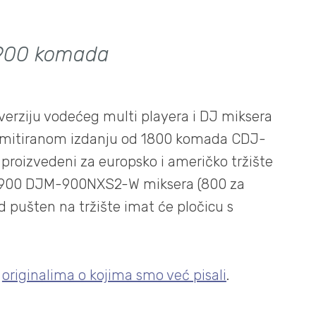
 900 komada
 verziju vodećeg multi playera i DJ miksera
o limitiranom izdanju od 1800 komada CDJ-
 proizvedeni za europsko i američko tržište
z 900 DJM-900NXS2-W miksera (800 za
 pušten na tržište imat će pločicu s
i
originalima o kojima smo već pisali
.