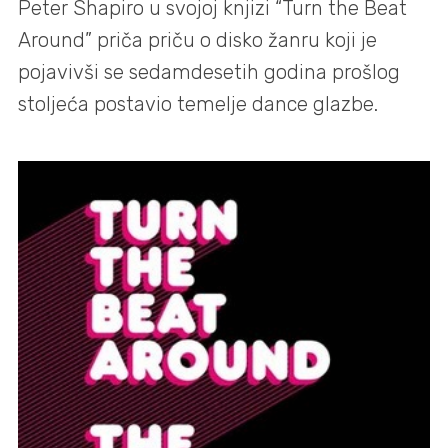
Peter Shapiro u svojoj knjizi “Turn the Beat
Around” priča priču o disko žanru koji je
pojavivši se sedamdesetih godina prošlog
stoljeća postavio temelje dance glazbe.