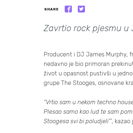
SHARE
Zavrtio rock pjesmu u 
Producent i DJ James Murphy, f
nedavno je bio primoran prekinut
život u opasnost pustivši u jed
grupe The Stooges, osnovane kr
“Vrtio sam u nekom techno house
Plesao samo kao lud te sam pomis
Stoogesa svi bi poludjeli'”
, kazao 