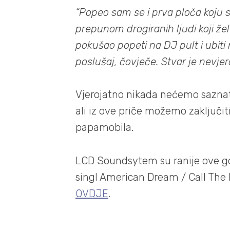
“Popeo sam se i prva ploča koju 
prepunom drogiranih ljudi koji žel
pokušao popeti na DJ pult i ubiti
poslušaj, čovječe. Stvar je nevjer
Vjerojatno nikada nećemo saznati 
ali iz ove priče možemo zaključiti
papamobila.
LCD Soundsytem su ranije ove go
singl American Dream / Call The 
OVDJE
.