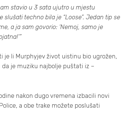
sam stavio u 3 sata ujutro u mjestu
e slušati techno bila je “Loose”. Jedan tip se
 me, a ja sam govorio: ‘Nemoj, samo je
ojatna!'”
je li Murphyjev život uistinu bio ugrožen,
 da je muziku najbolje puštati iz –
dine nakon dugo vremena izbacili novi
Police, a obe trake možete poslušati