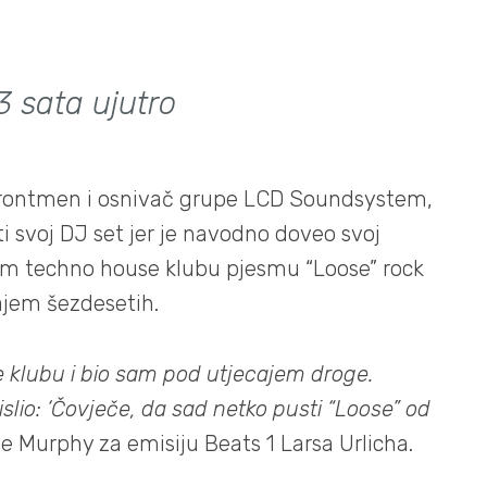
3 sata ujutro
rontmen i osnivač grupe LCD Soundsystem,
i svoj DJ set jer je navodno doveo svoj
nom techno house klubu pjesmu “Loose” rock
ajem šezdesetih.
 klubu i bio sam pod utjecajem droge.
lio: ‘Čovječe, da sad netko pusti “Loose” od
je Murphy za emisiju Beats 1 Larsa Urlicha.