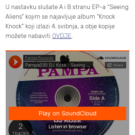
U nastavku slušate A i B stranu EP-a “Seeing
Aliens” kojim se najavljuje album “Knock
Knock” koji izlazi 4. svibnja, a obje kopije
možete nabaviti
OVDJE
.