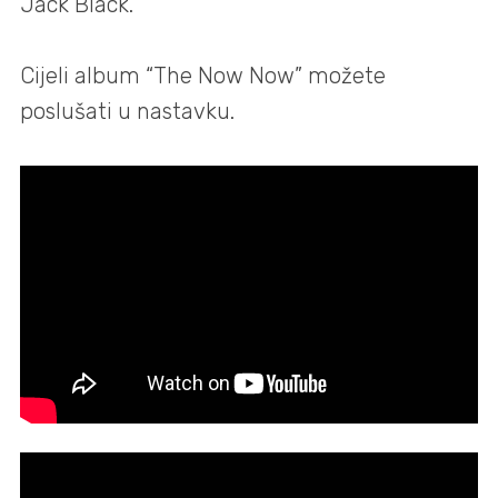
Jack Black.
Cijeli album “The Now Now” možete
poslušati u nastavku.