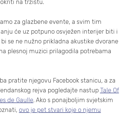
kriti na tržištu.
e samo za glazbene evente, a svim tim
anju će uz potpuno osvježen interijer biti i
 bi se ne nužno prikladna akustike dvorane
ena plesnoj muzici prilagodila potrebama
uba pratite njegovu Facebook stanicu, a za
ođendanskog rejva pogledajte nastup
Tale Of
es de Gaulle
. Ako s ponajboljim svjetskim
oznati,
ovo je pet stvari koje o njemu