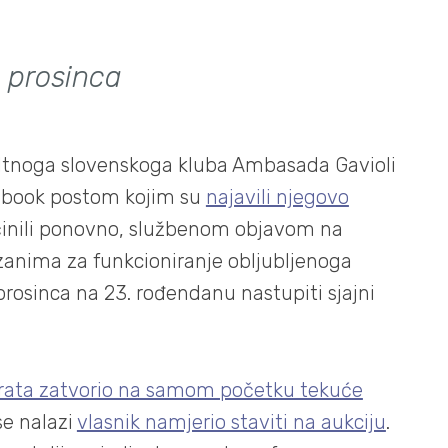
. prosinca
kultnoga slovenskoga kluba Ambasada Gavioli
cebook postom kojim su
najavili njegovo
učinili ponovno, službenom objavom na
anima za funkcioniranje obljubljenoga
rosinca na 23. rođendanu nastupiti sjajni
vrata zatvorio na samom početku tekuće
se nalazi
vlasnik namjerio staviti na aukciju
.