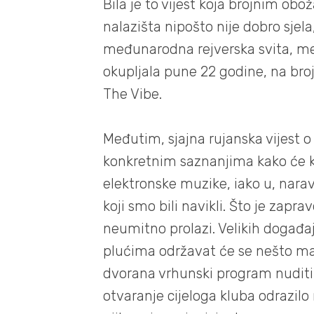
Bila je to vijest koja brojnim o
nalazišta nipošto nije dobro sjela
međunarodna rejverska svita, 
okupljala pune 22 godine, na bro
The Vibe.
Međutim, sjajna rujanska vijest o
konkretnim saznanjima kako će klub
elektronske muzike, iako u, nar
koji smo bili navikli. Što je zapr
neumitno prolazi. Velikih događ
plućima održavat će se nešto man
dvorana vrhunski program nuditi 
otvaranje cijeloga kluba odrazilo