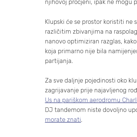
njihovoj procjeni, ipak ne mogu po
Klupski će se prostor koristiti n
različitim zbivanjima na raspolag
nanovo optimiziran razglas, kako
koja primarno nije bila namijenj
partijanja.
Za sve daljnje pojedinosti oko kl
zagrijavanje prije najavljenog r
Us na pariškom aerodromu Charl
DJ tandemom niste dovoljno up
morate znati
.