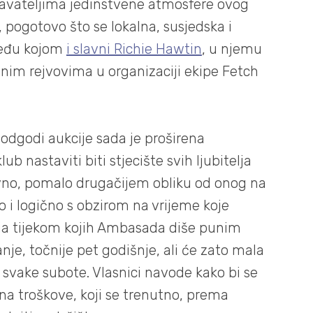
božavateljima jedinstvene atmosfere ovog
, pogotovo što se lokalna, susjedska i
među kojom
i slavni Richie Hawtin
, u njemu
jnim rejvovima u organizaciji ekipe Fetch
 odgodi aukcije sada je proširena
 nastaviti biti stjecište svih ljubitelja
avno, pomalo drugačijem obliku od onog na
avo i logično s obzirom na vrijeme koje
aja tijekom kojih Ambasada diše punim
je, točnije pet godišnje, ali će zato mala
svake subote. Vlasnici navode kako bi se
 na troškove, koji se trenutno, prema