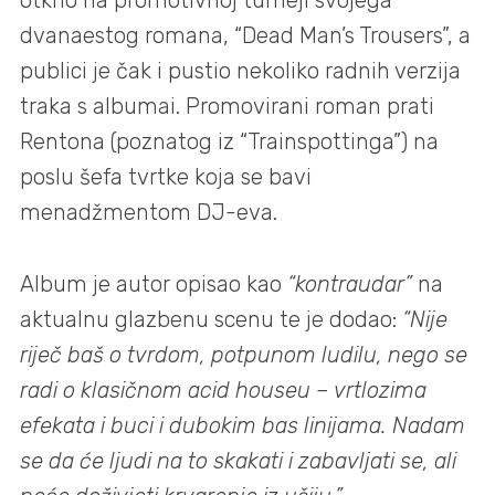
otkrio na promotivnoj turneji svojega
dvanaestog romana, “Dead Man’s Trousers”, a
publici je čak i pustio nekoliko radnih verzija
traka s albumai. Promovirani roman prati
Rentona (poznatog iz “Trainspottinga”) na
poslu šefa tvrtke koja se bavi
menadžmentom DJ-eva.
Album je autor opisao kao
“kontraudar”
na
aktualnu glazbenu scenu te je dodao:
“Nije
riječ baš o tvrdom, potpunom ludilu, nego se
radi o klasičnom acid houseu – vrtlozima
efekata i buci i dubokim bas linijama. Nadam
se da će ljudi na to skakati i zabavljati se, ali