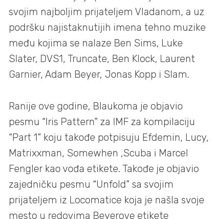
svojim najboljim prijateljem Vladanom, a uz
podršku najistaknutijih imena tehno muzike
među kojima se nalaze Ben Sims, Luke
Slater, DVS1, Truncate, Ben Klock, Laurent
Garnier, Adam Beyer, Jonas Kopp i Slam.
Ranije ove godine, Blaukoma je objavio
pesmu “Iris Pattern” za IMF za kompilaciju
“Part 1” koju takođe potpisuju Efdemin, Lucy,
Matrixxman, Somewhen ,Scuba i Marcel
Fengler kao vođa etikete. Takođe je objavio
zajedničku pesmu “Unfold” sa svojim
prijateljem iz Locomatice koja je našla svoje
mesto u redovima Beyerove etikete