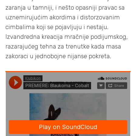
zaranja u tamniji, i nešto opasniji pravac sa
uznemirujućim akordima i distorzovanim
cimbalima koji se pojavljuju i nestaju.
Izvandredna kreacija mračnije podijumskog,
razarajućeg tehna za trenutke kada masa
zakoraci u jednobojne nijanse pokreta.