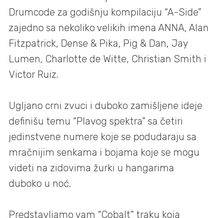
Drumcode za godišnju kompilaciju “A-Side”
zajedno sa nekoliko velikih imena ANNA, Alan
Fitzpatrick, Dense & Pika, Pig & Dan, Jay
Lumen, Charlotte de Witte, Christian Smith i
Victor Ruiz.
Ugljano crni zvuci i duboko zamišljene ideje
definišu temu “Plavog spektra” sa četiri
jedinstvene numere koje se podudaraju sa
mračnijim senkama i bojama koje se mogu
videti na zidovima žurki u hangarima
duboko u noć.
Predstavljamo vam “Cobalt” traku koja