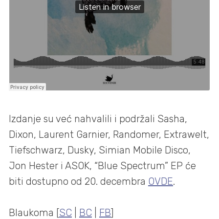
Izdanje su već nahvalili i podržali Sasha,
Dixon, Laurent Garnier, Randomer, Extrawelt,
Tiefschwarz, Dusky, Simian Mobile Disco,
Jon Hester i ASOK, “Blue Spectrum” EP će
biti dostupno od 20. decembra
OVDE
.
Blaukoma [
SC
|
BC
|
FB
]