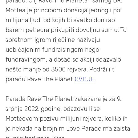
paradu. Cilj Rave The Planeta i samog DR.
Mottea je principom donacija jednog i pol
milijuna ljudi od kojih bi svatko donirao
barem pet eura prikupiti dovoljnu sumu. To
spretnom igrom riječi ne nazivaju
uobičajenim fundraisingom nego
fundravingom, a dosad se akciji odazvalo
nešto manje od 3500 rejvera. Podrži i ti
paradu Rave The Planet
OVDJE
.
Parada Rave The Planet zakazana je za 9.
srpnja 2022. godine, odazovu li se
Motteovom pozivu milijuni rejvera, koliko ih
je nekada na brojnim Love Paradeima zaista