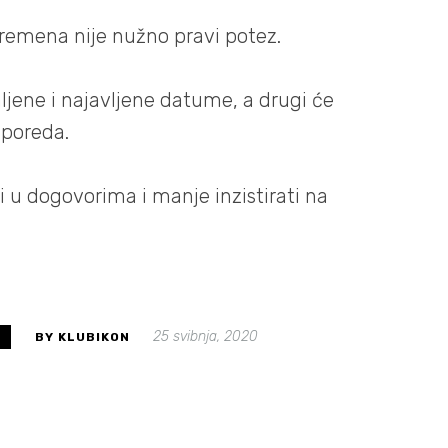
emena nije nužno pravi potez.
ljene i najavljene datume, a drugi će
sporeda.
ji u dogovorima i manje inzistirati na
25 svibnja, 2020
S
BY KLUBIKON