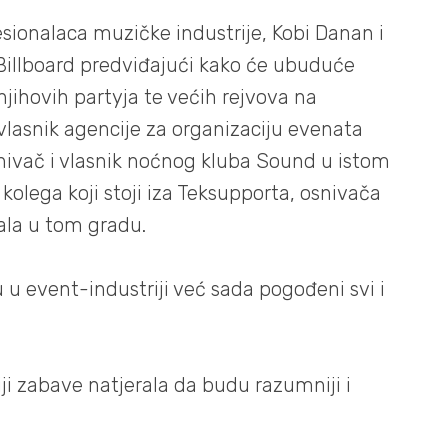
esionalaca muzičke industrije, Kobi Danan i
Billboard predviđajući kako će ubuduće
njihovih partyja te većih rejvova na
lasnik agencije za organizaciju evenata
nivač i vlasnik noćnog kluba Sound u istom
 kolega koji stoji iza Teksupporta, osnivača
vala u tom gradu.
u event-industriji već sada pogođeni svi i
iji zabave natjerala da budu razumniji i