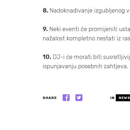
8.
Nadoknađivanje izgubljenog vr
9.
Neki eventi će promijeniti usta
nažalost kompletno nestati iz ra
10.
DJ-i će morati biti susretljivi
ispunjavanju posebnih zahtjeva.
SHARE
IN
NEW