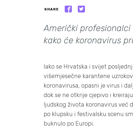
SHARE
Američki profesionalci 
kako će koronavirus pr
Iako se Hrvatska i svijet posljed
višemjesečne karantene uzrokova
koronavirusa, opasni je virus i da
dok se ne otkrije cjepivo i kreiraj
ljudskog života koronavirus već d
po klupsku i festivalsku scenu sm
buknulo po Europi.