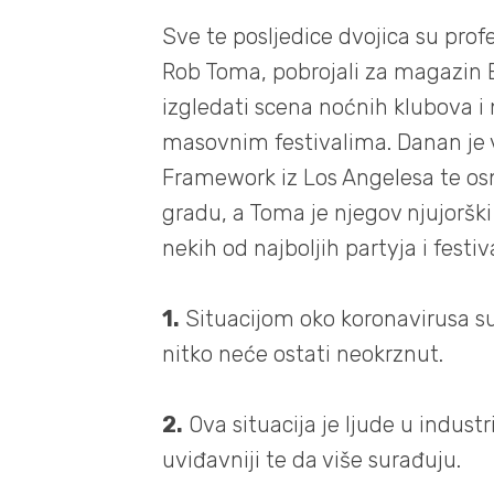
Sve te posljedice dvojica su prof
Rob Toma, pobrojali za magazin 
izgledati scena noćnih klubova i 
masovnim festivalima. Danan je v
Framework iz Los Angelesa te os
gradu, a Toma je njegov njujorški
nekih od najboljih partyja i festi
1.
Situacijom oko koronavirusa su 
nitko neće ostati neokrznut.
2.
Ova situacija je ljude u industr
uviđavniji te da više surađuju.