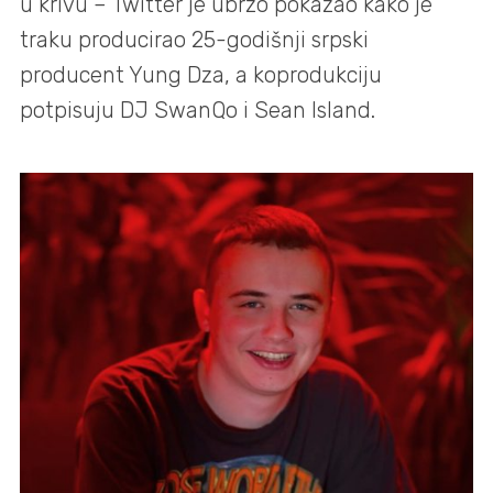
u krivu – Twitter je ubrzo pokazao kako je
traku producirao 25-godišnji srpski
producent Yung Dza, a koprodukciju
potpisuju DJ SwanQo i Sean Island.