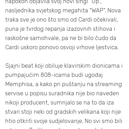
napokon objavila svoj novi singl “Up”,
nasljednika svjetskog megahita “WAP”. Nova
traka sve je ono što smo od Cardi očekivali,
puna je tvrdog repanja izazovnih stihova i
raskošne samohvale, pa ne bi bilo čudo da
Cardi uskoro ponovo osvoji vrhove ljestvica.
Sjajni beat koji obiluje klavirskim dionicama i
pumpajućim 808-icama budi ugođaj
Memphisa, a kako pri puštanju na streaming
servise u popisu suradnika nije bio naveden
nikoji producent, sumnjalo se na to da iza
stvari stoji neki od gradskih velikana koji nije
htio otkriti svoje sudjelovanje. No svi smo bili