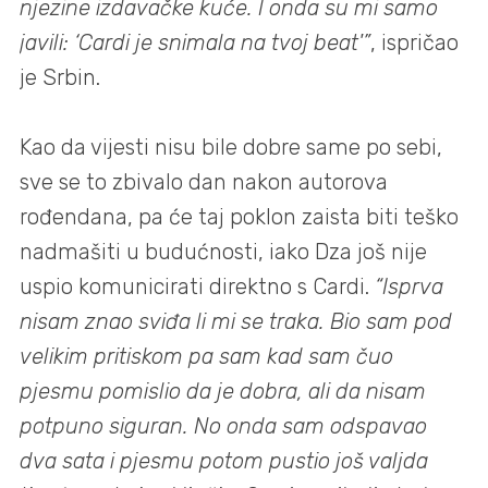
njezine izdavačke kuće. I onda su mi samo
javili: ‘Cardi je snimala na tvoj beat'”
, ispričao
je Srbin.
Kao da vijesti nisu bile dobre same po sebi,
sve se to zbivalo dan nakon autorova
rođendana, pa će taj poklon zaista biti teško
nadmašiti u budućnosti, iako Dza još nije
uspio komunicirati direktno s Cardi.
“Isprva
nisam znao sviđa li mi se traka. Bio sam pod
velikim pritiskom pa sam kad sam čuo
pjesmu pomislio da je dobra, ali da nisam
potpuno siguran. No onda sam odspavao
dva sata i pjesmu potom pustio još valjda