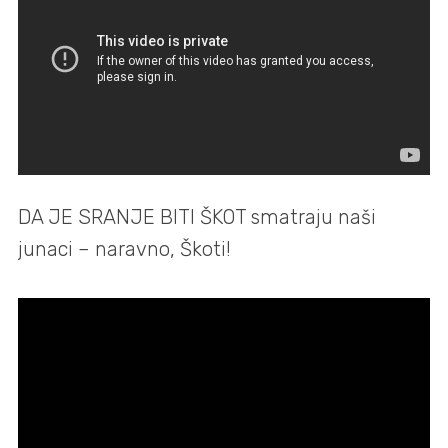
DA JE SRANJE BITI ŠKOT smatraju naši
junaci – naravno, Škoti!