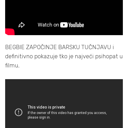
BEGBIE ZAPOČINJE BARSKU TUČNJAVU i
definitivno pokazuje tko je najveći psihopat u
filmu.