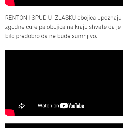
RENTON I SPUD U IZLASKU obojica upoznaju
zgodne cure pa obojica na kraju shvate da je
bilo predobro da ne bude sumnjivo.