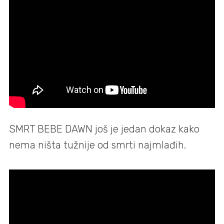
SMRT BEBE DAWN još je jedan dokaz kako
nema ništa tužnije od smrti najmlađih.