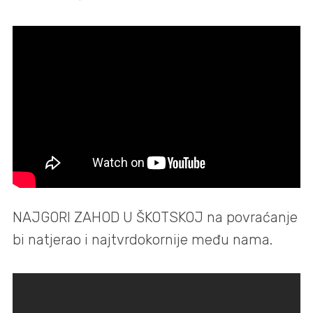
NAJGORI ZAHOD U ŠKOTSKOJ na povraćanje
bi natjerao i najtvrdokornije među nama.