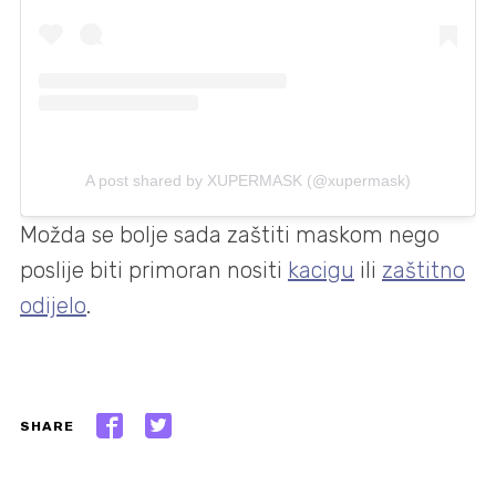
A post shared by XUPERMASK (@xupermask)
Možda se bolje sada zaštiti maskom nego
poslije biti primoran nositi
kacigu
ili
zaštitno
odijelo
.
SHARE