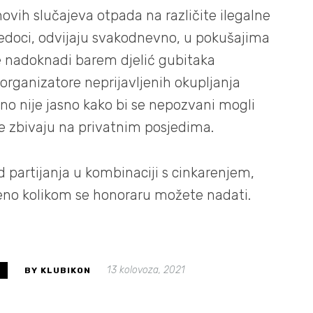
novih slučajeva otpada na različite ilegalne
vjedoci, odvijaju svakodnevno, u pokušajima
e nadoknadi barem djelić gubitaka
rganizatore neprijavljenih okupljanja
, no nije jasno kako bi se nepozvani mogli
će zbivaju na privatnim posjedima.
id partijanja u kombinaciji s cinkarenjem,
vljeno kolikom se honoraru možete nadati.
13 kolovoza, 2021
S
BY KLUBIKON