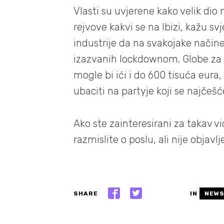
Vlasti su uvjerene kako velik dio 
rejvove kakvi se na Ibizi, kažu s
industrije da na svakojake način
izazvanih lockdownom. Globe za o
mogle bi ići i do 600 tisuća eura
ubaciti na partyje koji se najčeš
Ako ste zainteresirani za takav v
razmislite o poslu, ali nije obja
SHARE
IN
NEW