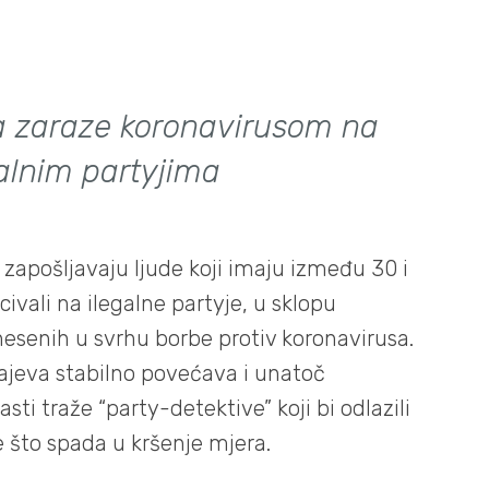
a zaraze koronavirusom na
galnim partyjima
o zapošljavaju ljude koji imaju između 30 i
ivali na ilegalne partyje, u sklopu
esenih u svrhu borbe protiv koronavirusa.
čajeva stabilno povećava i unatoč
i traže “party-detektive” koji bi odlazili
sve što spada u kršenje mjera.