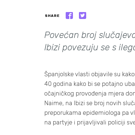
SHARE
Povećan broj slučajev
Ibizi povezuju se s ile
Španjolske vlasti objavile su kak
40 godina kako bi se potajno ubac
očajničkog provođenja mjera don
Naime, na Ibizi se broj novih slu
preporukama epidemiologa pa vlast
na partyje i prijavljivali policiji 