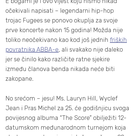
E bogami je i ovo vijest koju nismo nikad
očekivali napisati – legendarni hip-hop
trojac Fugees se ponovo okuplja za svoje
prve koncerte nakon 15 godina! Možda nije
toliko neočekivano kao kod još jednih
friških
povratnika ABBA-e
, ali svakako nije daleko
jer se činilo kako različite ratne sjekire
između članova benda nikada neće biti
zakopane.
No srećom – jesu! Ms. Lauryn Hill, Wyclef
Jean i Pras Michel za 25. će godišnjicu svoga
povijesnog albuma “The Score” obilježiti 12-
datumskom međunarodnom turnejom koja