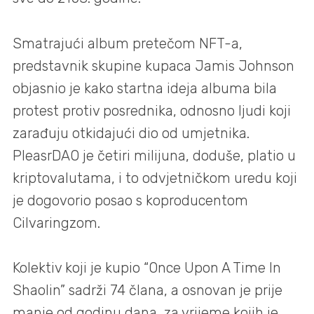
Smatrajući album pretečom NFT-a,
predstavnik skupine kupaca Jamis Johnson
objasnio je kako startna ideja albuma bila
protest protiv posrednika, odnosno ljudi koji
zarađuju otkidajući dio od umjetnika.
PleasrDAO je četiri milijuna, doduše, platio u
kriptovalutama, i to odvjetničkom uredu koji
je dogovorio posao s koproducentom
Cilvaringzom.
Kolektiv koji je kupio “Once Upon A Time In
Shaolin” sadrži 74 člana, a osnovan je prije
manje od godinu dana, za vrijeme kojih je