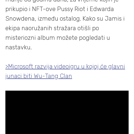
prikupio i NFT-ove Pussy Riot i Edwarda
Snowdena, između ostalog. Kako su Jamis i
ekipa naoružanih stražara otišli po
misteriozni album možete pogledati u
nastavku.
>Microsoft razvija videoigru u kojoj će glavni
junaci biti Wu-Tang Clan