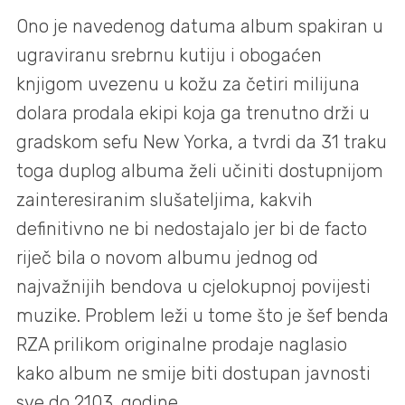
Ono je navedenog datuma album spakiran u
ugraviranu srebrnu kutiju i obogaćen
knjigom uvezenu u kožu za četiri milijuna
dolara prodala ekipi koja ga trenutno drži u
gradskom sefu New Yorka, a tvrdi da 31 traku
toga duplog albuma želi učiniti dostupnijom
zainteresiranim slušateljima, kakvih
definitivno ne bi nedostajalo jer bi de facto
riječ bila o novom albumu jednog od
najvažnijih bendova u cjelokupnoj povijesti
muzike. Problem leži u tome što je šef benda
RZA prilikom originalne prodaje naglasio
kako album ne smije biti dostupan javnosti
sve do 2103. godine.