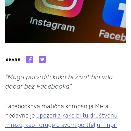
SHARE
"Mogu potvrditi kako bi život bio vrlo
dobar bez Facebooka"
Facebookova matična kompanija Meta
nedavno je
upozorila kako bi tu društvenu
mrežu, kao i druge u svom portfelju – npr.